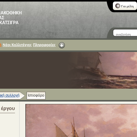
Για μέλη
ΝΑΚΟΘΗΚΗ
ΑΣ
 ΚΑΤΣΙΓΡΑ
ή
Νέοι Καλλιτέχνες
Πληροφορίες
κή συλλογή
Ιστιοφόρο
α έργου