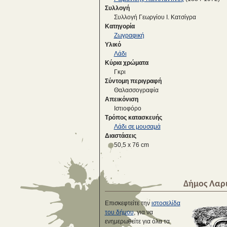
Συλλογή
Συλλογή Γεωργίου Ι. Κατσίγρα
Κατηγορία
Ζωγραφική
Υλικό
Λάδι
Κύρια χρώματα
Γκρι
Σύντομη περιγραφή
Θαλασσογραφία
Απεικόνιση
Ιστιοφόρο
Τρόπος κατασκευής
Λάδι σε μουσαμά
Διαστάσεις
50,5 x 76 cm
Δήμος Λαρ
Επισκεφτείτε την
ιστοσελίδα
του δήμου
, για να
ενημερωθείτε για όλα τα