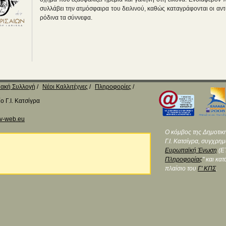
συλλάβει την ατμόσφαιρα του δειλινού, καθώς καταγράφονται οι αντ
ρόδινα τα σύννεφα.
ακή Συλλογή
Νέοι Καλλιτέχνες
Πληροφορίες
 Γ.Ι. Κατσίγρα
v-web.eu
Ο κόμβος της Δημοτικ
Γ.Ι. Κατσίγρα, συγχρη
Ευρωπαϊκή Ένωση
(ΕΤ
Πληροφορίας
" και κα
πλαίσιο του
Γ' ΚΠΣ
.