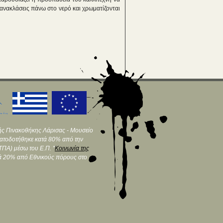
ανακλάσεις πάνω στο νερό και χρωματίζονται
ής Πινακοθήκης Λάρισας - Μουσείο
ματοδοτήθηκε κατά 80% από την
ΠΑ) μέσω του Ε.Π. "
Κοινωνία της
τά 20% από Εθνικούς πόρους στο