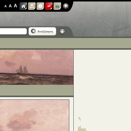
A
A
A
el
en
Αναζήτηση