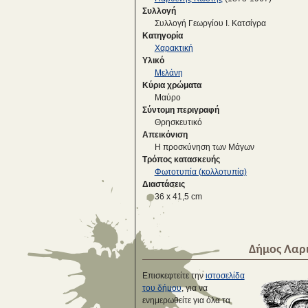
Συλλογή
Συλλογή Γεωργίου Ι. Κατσίγρα
Κατηγορία
Χαρακτική
Υλικό
Μελάνη
Κύρια χρώματα
Μαύρο
Σύντομη περιγραφή
Θρησκευτικό
Απεικόνιση
Η προσκύνηση των Μάγων
Τρόπος κατασκευής
Φωτοτυπία (κολλοτυπία)
Διαστάσεις
36 x 41,5 cm
Δήμος Λαρ
Επισκεφτείτε την
ιστοσελίδα
του δήμου
, για να
ενημερωθείτε για όλα τα