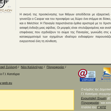
Η σκηνή της προσκύνησης των Μάγων αποδίδεται με εξαιρετική 
γονατίζει ο Caspar και του προσφέρει ως δώρο ένα στέμμα σε δίσκο,
και ο Μelchior. Η Παναγία παριστάνεται όρθια αριστερά με το Χριστ
ασαφή ένδειξη μιας αψίδας. Οι μορφές είναι στυλιζαρισμένες και αν
επιφάνειες που σχεδιάζουν το σώμα της Παναγίας, γωνιώδη στις
κατακερματισμό των σχημάτων ιδιαίτερο ενδιαφέρον παρουσιάζ
ενεργοποιεί όλη τη σύνθεση.
ακή Συλλογή
Νέοι Καλλιτέχνες
Πληροφορίες
 Γ.Ι. Κατσίγρα
v-web.eu
Ο κόμβος της Δημοτικ
Γ.Ι. Κατσίγρα, συγχρη
Ευρωπαϊκή Ένωση
(ΕΤ
Πληροφορίας
" και κα
πλαίσιο του
Γ' ΚΠΣ
.