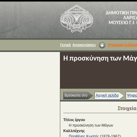
ΔΗΜΟΤΙΚΗ ΠΙ
ΛΑΡΙΣ
ΜΟΥΣΕΙΟ Γ.Ι.
Γενικά
Ανακοινώσεις
Ψηφιακή Συλλογ
Η προσκύνηση των Μά
Βρίσκεστε στο
Αρχική σελίδα
Ψηφια
Στοιχεί
Τίτλος έργου
Η προσκύνηση των Μάγων
Καλλιτέχνης
Παρθένης Κωστής
(1878-1967)