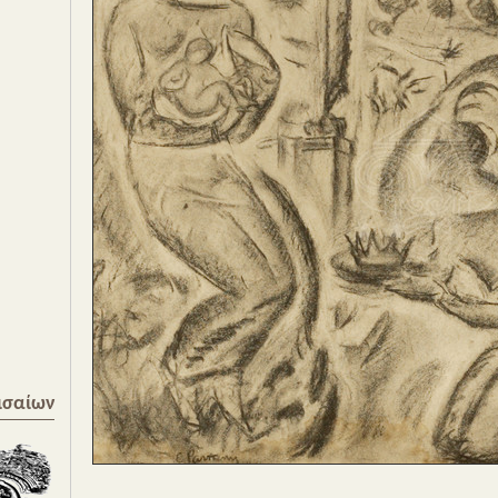
ισαίων