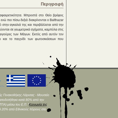
Περιγραφή
αφαιρετικότητα. Μπροστά στο Θείο βρέφος
 ενώ πιο πίσω δεξιά διακρίνονται ο Balthazar
ό στην αγκαλιά της και περιβάλλεται από την
αλύονται σε γεωμετρικά σχήματα, καμπύλα στις
 φιγούρες των Μάγων. Εκτός από αυτόν τον
ει και το παιχνίδι των φωτοσκιάσεων που
ής Πινακοθήκης Λάρισας - Μουσείο
ματοδοτήθηκε κατά 80% από την
ΠΑ) μέσω του Ε.Π. "
Κοινωνία της
τά 20% από Εθνικούς πόρους στο