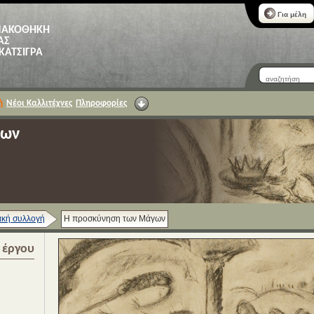
Για μέλη
ΝΑΚΟΘΗΚΗ
ΑΣ
 ΚΑΤΣΙΓΡΑ
ή
Νέοι Καλλιτέχνες
Πληροφορίες
γων
κή συλλογή
Η προσκύνηση των Μάγων
α έργου