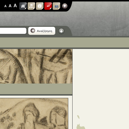
A
A
A
el
en
Αναζήτηση