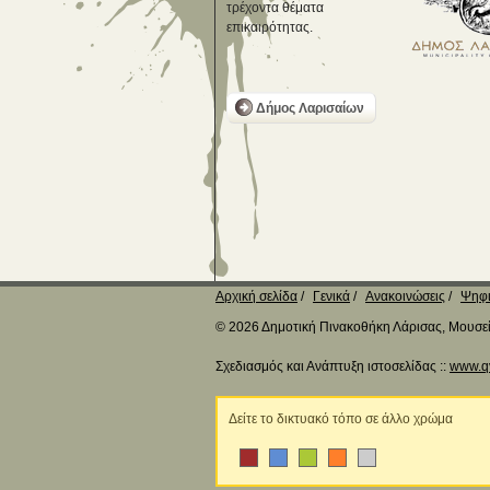
τρέχοντα θέματα
επικαιρότητας.
Δήμος Λαρισαίων
Αρχική σελίδα
Γενικά
Ανακοινώσεις
Ψηφι
© 2026 Δημοτική Πινακοθήκη Λάρισας, Μουσείο
Σχεδιασμός και Ανάπτυξη ιστοσελίδας ::
www.q
Δείτε το δικτυακό τόπο σε άλλο χρώμα