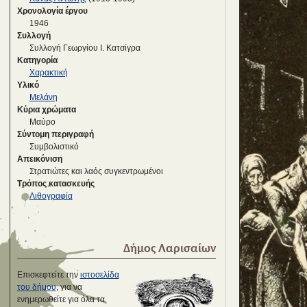
Χρονολογία έργου
1946
Συλλογή
Συλλογή Γεωργίου Ι. Κατσίγρα
Κατηγορία
Χαρακτική
Υλικό
Μελάνη
Κύρια χρώματα
Μαύρο
Σύντομη περιγραφή
Συμβολιστικό
Απεικόνιση
Στρατιώτες και λαός συγκεντρωμένοι
Τρόπος κατασκευής
Λιθογραφία
Δήμος Λαρισαίων
Επισκεφτείτε την
ιστοσελίδα
του δήμου
, για να
ενημερωθείτε για όλα τα