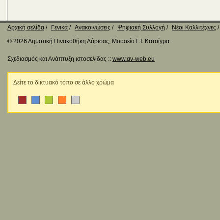
Αρχική σελίδα
Γενικά
Ανακοινώσεις
Ψηφιακή Συλλογή
Νέοι Καλλιτέχνες
© 2026 Δημοτική Πινακοθήκη Λάρισας, Μουσείο Γ.Ι. Κατσίγρα
Σχεδιασμός και Ανάπτυξη ιστοσελίδας ::
www.qv-web.eu
Δείτε το δικτυακό τόπο σε άλλο χρώμα