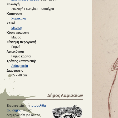
Συλλογή
Συλλογή Γεωργίου Ι. Κατσίγρα
Κατηγορία
Χαρακτική
Υλικό
Μελάνη
Κύρια χρώματα
Μαύρο
Σύντομη περιγραφή
Γυμνό
Απεικόνιση
Γυμνό κορίτσι
Τρόπος κατασκευής
Λιθογραφία
Διαστάσεις
65 x 48 cm
Δήμος Λαρισαίων
Επισκεφτείτε την
ιστοσελίδα
του δήμου
, για να
ενημερωθείτε για όλα τα