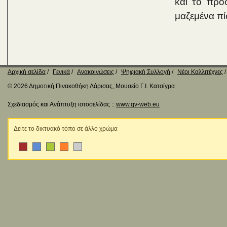
και το πρό
μαζεμένα πί
Αρχική σελίδα
Γενικά
Ανακοινώσεις
Ψηφιακή Συλλογή
Νέοι Καλλιτέχνες
© 2026 Δημοτική Πινακοθήκη Λάρισας, Μουσείο Γ.Ι. Κατσίγρα
Σχεδιασμός και Ανάπτυξη ιστοσελίδας ::
www.qv-web.eu
Δείτε το δικτυακό τόπο σε άλλο χρώμα