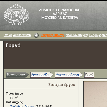
ΔΗΜΟΤΙΚΗ ΠΙΝΑΚΟΘΗΚΗ
ΛΑΡΙΣΑΣ
ΜΟΥΣΕΙΟ Γ.Ι. ΚΑΤΣΙΓΡΑ
Γενικά
Ανακοινώσεις
Ψηφιακή Συλλογή
Νέοι Καλλιτέχνες
Πληροφορίες
Γυμνό
Βρίσκεστε στο
Αρχική σελίδα
Ψηφιακή συλλογή
Γυμνό
Στοιχεία έργου
Τίτλος έργου
Γυμνό
Καλλιτέχνης
Σικελιώτης Γιώργος
(1917-1984)