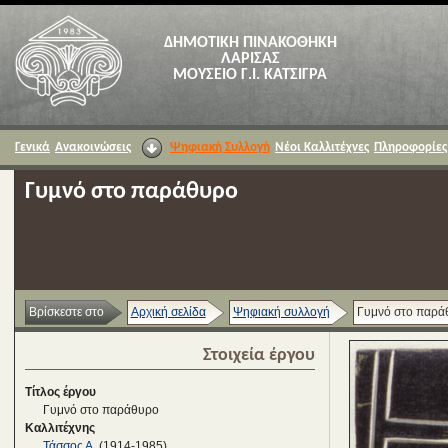
ΔΗΜΟΤΙΚΗ ΠΙΝΑΚΟΘΗΚΗ
ΛΑΡΙΣΑΣ
ΜΟΥΣΕΙΟ Γ.Ι. ΚΑΤΣΙΓΡΑ
Γενικά
Ανακοινώσεις
Ψηφιακή Συλλογή
Νέοι Καλλιτέχνες
Πληροφορίες
Γυμνό στο παράθυρο
Βρίσκεστε στο
Αρχική σελίδα
Ψηφιακή συλλογή
Γυμνό στο παρά
Στοιχεία έργου
Τίτλος έργου
Γυμνό στο παράθυρο
Καλλιτέχνης
Τάσσος Α.
(1914-1985)