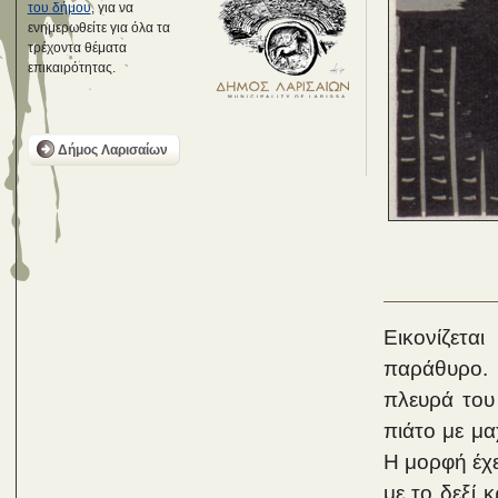
του δήμου
, για να
ενημερωθείτε για όλα τα
τρέχοντα θέματα
επικαιρότητας.
Δήμος Λαρισαίων
Εικονίζετ
παράθυρο.
πλευρά του 
πιάτο με μα
Η μορφή έχε
με το δεξί 