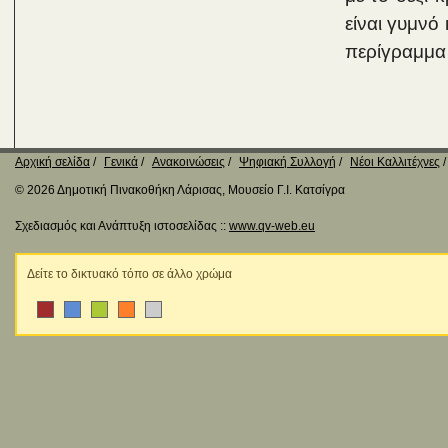
είναι γυμνό
περίγραμμα 
Αρχική σελίδα
Γενικά
Ανακοινώσεις
Ψηφιακή Συλλογή
Νέοι Καλλιτέχνες
© 2026 Δημοτική Πινακοθήκη Λάρισας, Μουσείο Γ.Ι. Κατσίγρα
Σχεδιασμός και Ανάπτυξη ιστοσελίδας ::
www.qv-web.eu
Δείτε το δικτυακό τόπο σε άλλο χρώμα