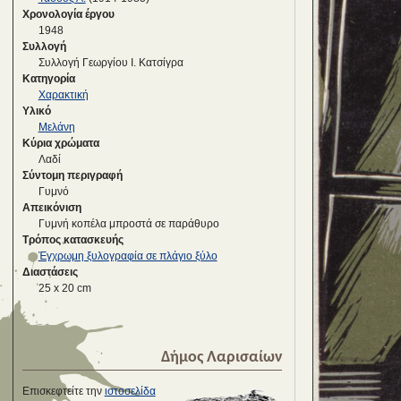
Χρονολογία έργου
1948
Συλλογή
Συλλογή Γεωργίου Ι. Κατσίγρα
Κατηγορία
Χαρακτική
Υλικό
Μελάνη
Κύρια χρώματα
Λαδί
Σύντομη περιγραφή
Γυμνό
Απεικόνιση
Γυμνή κοπέλα μπροστά σε παράθυρο
Τρόπος κατασκευής
Έγχρωμη ξυλογραφία σε πλάγιο ξύλο
Διαστάσεις
25 x 20 cm
Δήμος Λαρισαίων
Επισκεφτείτε την
ιστοσελίδα