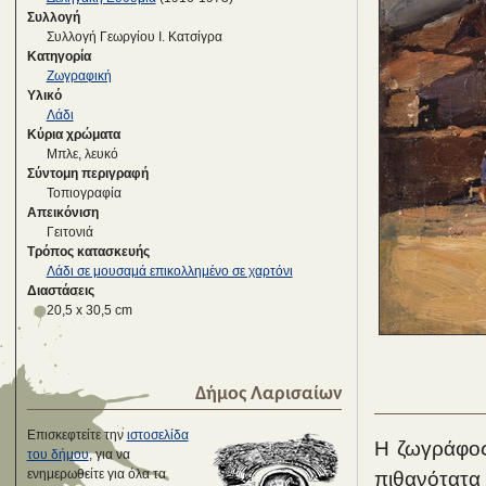
Συλλογή
Συλλογή Γεωργίου Ι. Κατσίγρα
Κατηγορία
Ζωγραφική
Υλικό
Λάδι
Κύρια χρώματα
Μπλε, λευκό
Σύντομη περιγραφή
Τοπιογραφία
Απεικόνιση
Γειτονιά
Τρόπος κατασκευής
Λάδι σε μουσαμά επικολλημένο σε χαρτόνι
Διαστάσεις
20,5 x 30,5 cm
Δήμος Λαρισαίων
Επισκεφτείτε την
ιστοσελίδα
Η ζωγράφος 
του δήμου
, για να
ενημερωθείτε για όλα τα
πιθανότατα 