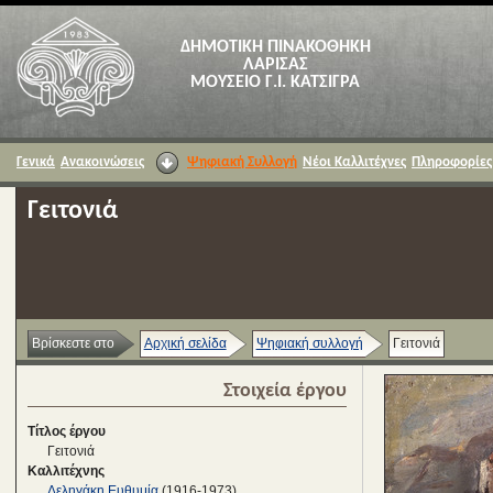
ΔΗΜΟΤΙΚΗ ΠΙΝΑΚΟΘΗΚΗ
ΛΑΡΙΣΑΣ
ΜΟΥΣΕΙΟ Γ.Ι. ΚΑΤΣΙΓΡΑ
Γενικά
Ανακοινώσεις
Ψηφιακή Συλλογή
Νέοι Καλλιτέχνες
Πληροφορίες
Γειτονιά
Βρίσκεστε στο
Αρχική σελίδα
Ψηφιακή συλλογή
Γειτονιά
Στοιχεία έργου
Τίτλος έργου
Γειτονιά
Καλλιτέχνης
Δεληγάκη Ευθυμία
(1916-1973)