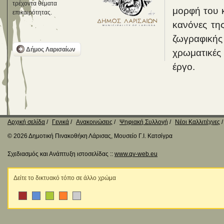
τρέχοντα θέματα
μορφή του κ
επικαιρότητας.
κανόνες της
ζωγραφικής 
Δήμος Λαρισαίων
χρωματικές 
έργο.
Αρχική σελίδα
Γενικά
Ανακοινώσεις
Ψηφιακή Συλλογή
Νέοι Καλλιτέχνες
© 2026 Δημοτική Πινακοθήκη Λάρισας, Μουσείο Γ.Ι. Κατσίγρα
Σχεδιασμός και Ανάπτυξη ιστοσελίδας ::
www.qv-web.eu
Δείτε το δικτυακό τόπο σε άλλο χρώμα