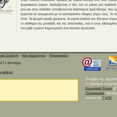
Ένας πλατύς υπαίθριος δρόμος με γυμνά δέντρα στις δυο πλευρ
ζωγραφικού χώρου, διασχίζοντας σ' όλο του το μήκος μια πράσινη
ενώ και στην πεδιάδα τοποθετούνται διάσπαρτα ξερά δέντρα, που 
έρχονται σε ασυμφωνία με το καταπράσινο έδαφος γύρω τους. Το τοπ
τίτλο. Τα ψυχρά γκρίζα χρώματα, τα γυμνά κλαδιά των δέντρων γύρ
το αίσθημα της μοναξιάς και της απελπισίας, ενώ η ίσως ηθελημέ
τον μαβί ουρανό δημιουργούν ένα σύνολο εξωλογικό.
ακή Συλλογή
Νέοι Καλλιτέχνες
Πληροφορίες
 Γ.Ι. Κατσίγρα
v-web.eu
Ο κόμβος της Δημοτικ
Γ.Ι. Κατσίγρα, συγχρη
Ευρωπαϊκή Ένωση
(ΕΤ
Πληροφορίας
" και κα
πλαίσιο του
Γ' ΚΠΣ
.