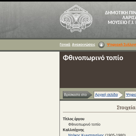
ΔΗΜΟΤΙΚΗ ΠΙ
ΛΑΡΙΣ
ΜΟΥΣΕΙΟ Γ.Ι.
Γενικά
Ανακοινώσεις
Ψηφιακή Συλλογ
Φθινοπωρινό τοπίο
Βρίσκεστε στο
Αρχική σελίδα
Ψηφια
Στοιχεί
Τίτλος έργου
Φθινοπωρινό τοπίο
Καλλιτέχνης
Ντάκος Κωνσταντίνος
(1905-1980)