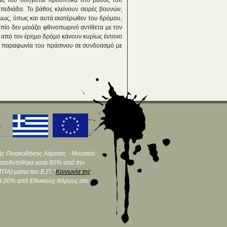
ές του οδηγείται προοπτικά στο βάθος του
 πεδιάδα. Το βάθος κλείνουν σειρές βουνών,
όμως, όπως και αυτά εκατέρωθεν του δρόμου,
ίο δεν μοιάζει φθινοπωρινό αντίθετα με τον
ω από τον έρημο δρόμο κάνουν κυρίως έντονο
νη παραφωνία του πράσινου σε συνδυασμό με
ής Πινακοθήκης Λάρισας - Μουσείο
ματοδοτήθηκε κατά 80% από την
ΠΑ) μέσω του Ε.Π. "
Κοινωνία της
τά 20% από Εθνικούς πόρους στο