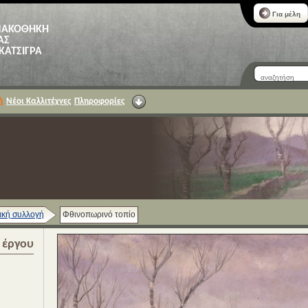
Για μέλη
ΝΑΚΟΘΗΚΗ
ΑΣ
 ΚΑΤΣΙΓΡΑ
ή
Νέοι Καλλιτέχνες
Πληροφορίες
κή συλλογή
Φθινοπωρινό τοπίο
α έργου