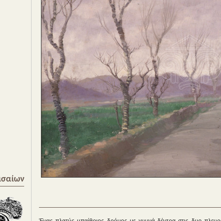
ισαίων