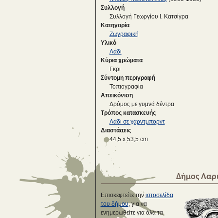
Συλλογή
Συλλογή Γεωργίου Ι. Κατσίγρα
Κατηγορία
Ζωγραφική
Υλικό
Λάδι
Κύρια χρώματα
Γκρι
Σύντομη περιγραφή
Τοπιογραφία
Απεικόνιση
Δρόμος με γυμνά δέντρα
Τρόπος κατασκευής
Λάδι σε χάρντμπορντ
Διαστάσεις
44,5 x 53,5 cm
Δήμος Λαρ
Επισκεφτείτε την
ιστοσελίδα
του δήμου
, για να
ενημερωθείτε για όλα τα