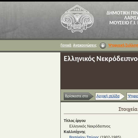
ΔΗΜΟΤΙΚΗ ΠΙ
ΛΑΡΙΣ
ΜΟΥΣΕΙΟ Γ.Ι.
Γενικά
Ανακοινώσεις
Ψηφιακή Συλλογ
Ελληνικός Νεκρόδειπνο
Βρίσκεστε στο
Αρχική σελίδα
Ψηφια
Στοιχεί
Τίτλος έργου
Ελληνικός Νεκρόδειπνος
Καλλιτέχνης
Βασιλείου Σπύρος
(1902-1985)