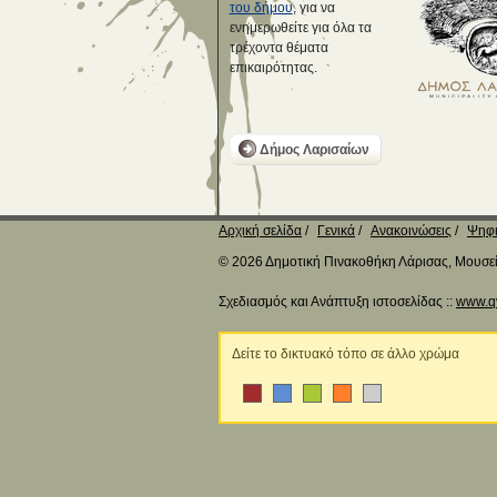
του δήμου
, για να
ενημερωθείτε για όλα τα
τρέχοντα θέματα
επικαιρότητας.
Δήμος Λαρισαίων
Αρχική σελίδα
Γενικά
Ανακοινώσεις
Ψηφι
© 2026 Δημοτική Πινακοθήκη Λάρισας, Μουσείο
Σχεδιασμός και Ανάπτυξη ιστοσελίδας ::
www.q
Δείτε το δικτυακό τόπο σε άλλο χρώμα