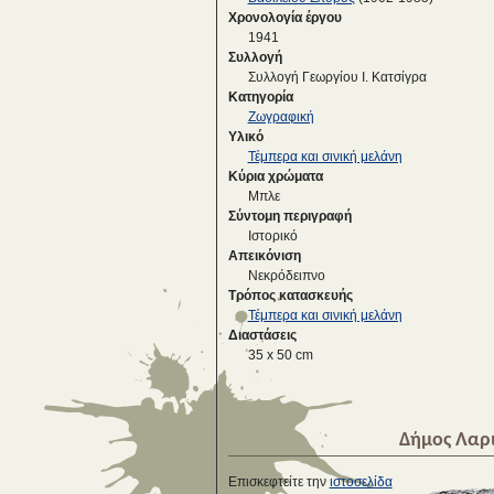
Χρονολογία έργου
1941
Συλλογή
Συλλογή Γεωργίου Ι. Κατσίγρα
Κατηγορία
Ζωγραφική
Υλικό
Τέμπερα και σινική μελάνη
Κύρια χρώματα
Μπλε
Σύντομη περιγραφή
Iστορικό
Απεικόνιση
Νεκρόδειπνο
Τρόπος κατασκευής
Τέμπερα και σινική μελάνη
Διαστάσεις
35 x 50 cm
Δήμος Λαρ
Επισκεφτείτε την
ιστοσελίδα