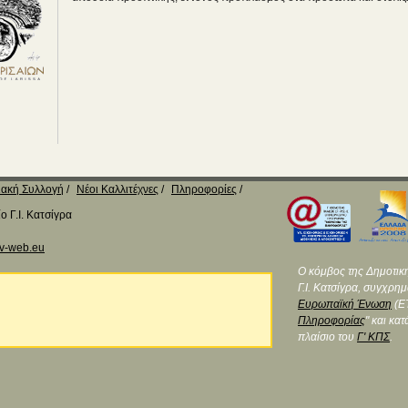
ακή Συλλογή
Νέοι Καλλιτέχνες
Πληροφορίες
 Γ.Ι. Κατσίγρα
v-web.eu
Ο κόμβος της Δημοτικ
Γ.Ι. Κατσίγρα, συγχρη
Ευρωπαϊκή Ένωση
(ΕΤ
Πληροφορίας
" και κα
πλαίσιο του
Γ' ΚΠΣ
.