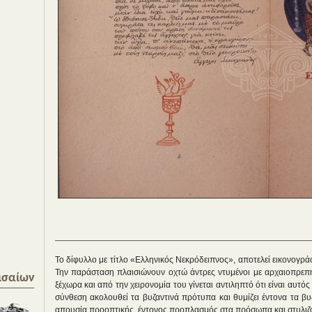
Το δίφυλλο με τίτλο «Ελληνικός Νεκρόδειπνος», αποτελεί εικονογρά
Την παράσταση πλαισιώνουν οχτώ άντρες ντυμένοι με αρχαιοπρεπή
ισαίων
ξέχωρα και από την χειρονομία του γίνεται αντιληπτό ότι είναι αυτό
σύνθεση ακολουθεί τα βυζαντινά πρότυπα και θυμίζει έντονα τα β
απουσία προοπτικής, έντονος προπλασμός στα πρόσωπα και στυλιζα