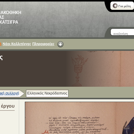
Για μέλη
ΝΑΚΟΘΗΚΗ
ΑΣ
 ΚΑΤΣΙΓΡΑ
ή
Νέοι Καλλιτέχνες
Πληροφορίες
ς
κή συλλογή
Ελληνικός Νεκρόδειπνος
α έργου