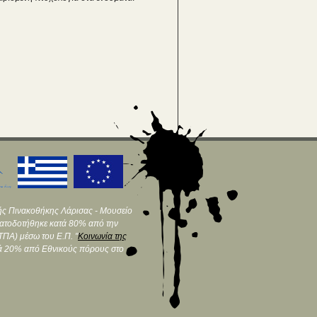
ής Πινακοθήκης Λάρισας - Μουσείο
ματοδοτήθηκε κατά 80% από την
ΠΑ) μέσω του Ε.Π. "
Κοινωνία της
τά 20% από Εθνικούς πόρους στο