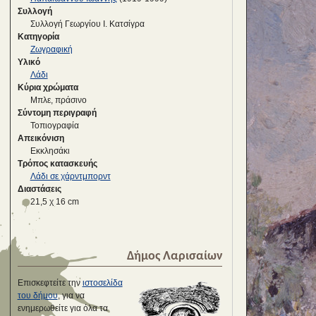
Συλλογή
Συλλογή Γεωργίου Ι. Κατσίγρα
Κατηγορία
Ζωγραφική
Υλικό
Λάδι
Κύρια χρώματα
Μπλε, πράσινο
Σύντομη περιγραφή
Τοπιογραφία
Απεικόνιση
Εκκλησάκι
Τρόπος κατασκευής
Λάδι σε χάρντμπορντ
Διαστάσεις
21,5 χ 16 cm
Δήμος Λαρισαίων
Επισκεφτείτε την
ιστοσελίδα
του δήμου
, για να
ενημερωθείτε για όλα τα