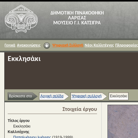
ΔΗΜΟΤΙΚΗ ΠΙΝΑΚΟΘΗΚΗ
ΛΑΡΙΣΑΣ
ΜΟΥΣΕΙΟ Γ.Ι. ΚΑΤΣΙΓΡΑ
Γενικά
Ανακοινώσεις
Ψηφιακή Συλλογή
Νέοι Καλλιτέχνες
Πληροφορίες
Εκκλησάκι
Βρίσκεστε στο
Αρχική σελίδα
Ψηφιακή συλλογή
Εκκλησάκι
Στοιχεία έργου
Τίτλος έργου
Εκκλησάκι
Καλλιτέχνης
Παπαϊωάννου Ιωάννης
(1919-1999)