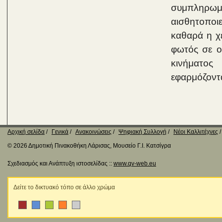
συμπληρωμα
αισθητοποιε
καθαρά η χε
φωτός σε ο
κινήματος
εφαρμόζοντα
Αρχική σελίδα
Γενικά
Ανακοινώσεις
Ψηφιακή Συλλογή
Νέοι Καλλιτέχνες
© 2026 Δημοτική Πινακοθήκη Λάρισας, Μουσείο Γ.Ι. Κατσίγρα
Σχεδιασμός και Ανάπτυξη ιστοσελίδας ::
www.qv-web.eu
Δείτε το δικτυακό τόπο σε άλλο χρώμα