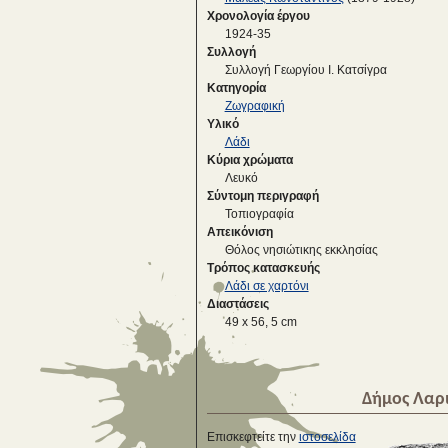
Χρονολογία έργου
1924-35
Συλλογή
Συλλογή Γεωργίου Ι. Κατσίγρα
Κατηγορία
Ζωγραφική
Υλικό
Λάδι
Κύρια χρώματα
Λευκό
Σύντομη περιγραφή
Τοπιογραφία
Απεικόνιση
Θόλος νησιώτικης εκκλησίας
Τρόπος κατασκευής
Λάδι σε χαρτόνι
Διαστάσεις
49 x 56, 5 cm
Δήμος Λαρ
Επισκεφτείτε την
ιστοσελίδα