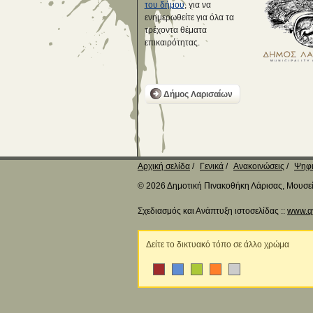
του δήμου
, για να
ενημερωθείτε για όλα τα
τρέχοντα θέματα
επικαιρότητας.
Δήμος Λαρισαίων
Αρχική σελίδα
Γενικά
Ανακοινώσεις
Ψηφι
© 2026 Δημοτική Πινακοθήκη Λάρισας, Μουσείο
Σχεδιασμός και Ανάπτυξη ιστοσελίδας ::
www.q
Δείτε το δικτυακό τόπο σε άλλο χρώμα