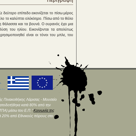
Περιγραφή
ε δεύτερο επίπεδο εικονίζεται το πίσω μέρος
 θόλο το καλύπτει ολόκληρο. Πίσω από το θόλο
 τη θάλασσα και τα βουνά. Ο ουρανός έχει μια
δύση του ηλίου. Εικονίζονται τα απολύτως
ρησιμοποιηθεί είναι οι τόνοι του μπλε, του
ής Πινακοθήκης Λάρισας - Μουσείο
ματοδοτήθηκε κατά 80% από την
ΠΑ) μέσω του Ε.Π. "
Κοινωνία της
τά 20% από Εθνικούς πόρους στο