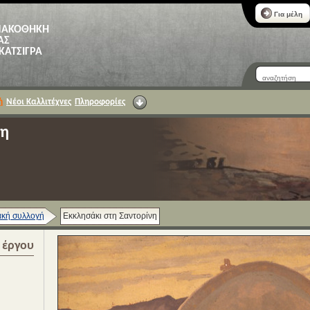
Για μέλη
ΝΑΚΟΘΗΚΗ
ΑΣ
 ΚΑΤΣΙΓΡΑ
ή
Νέοι Καλλιτέχνες
Πληροφορίες
νη
κή συλλογή
Εκκλησάκι στη Σαντορίνη
α έργου