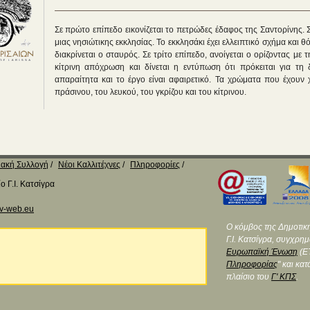
Σε πρώτο επίπεδο εικονίζεται το πετρώδες έδαφος της Σαντορίνης. Σ
μιας νησιώτικης εκκλησίας. Το εκκλησάκι έχει ελλειπτικό σχήμα και
διακρίνεται ο σταυρός. Σε τρίτο επίπεδο, ανοίγεται ο ορίζοντας με
κίτρινη απόχρωση και δίνεται η εντύπωση ότι πρόκειται για τη 
απαραίτητα και το έργο είναι αφαιρετικό. Τα χρώματα που έχουν χ
πράσινου, του λευκού, του γκρίζου και του κίτρινου.
ακή Συλλογή
Νέοι Καλλιτέχνες
Πληροφορίες
 Γ.Ι. Κατσίγρα
v-web.eu
Ο κόμβος της Δημοτικ
Γ.Ι. Κατσίγρα, συγχρη
Ευρωπαϊκή Ένωση
(ΕΤ
Πληροφορίας
" και κα
πλαίσιο του
Γ' ΚΠΣ
.