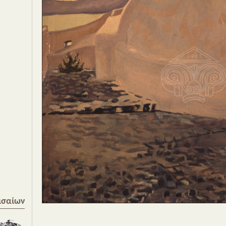
ισαίων