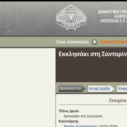
ΔΗΜΟΤΙΚΗ ΠΙ
ΛΑΡΙΣ
ΜΟΥΣΕΙΟ Γ.Ι.
Γενικά
Ανακοινώσεις
Ψηφιακή Συλλογ
Εκκλησάκι στη Σαντορί
Βρίσκεστε στο
Αρχική σελίδα
Ψηφια
Στοιχεί
Τίτλος έργου
Εκκλησάκι στη Σαντορίνη
Καλλιτέχνης
Μαλέας Κωνσταντίνος
(1879-1928)