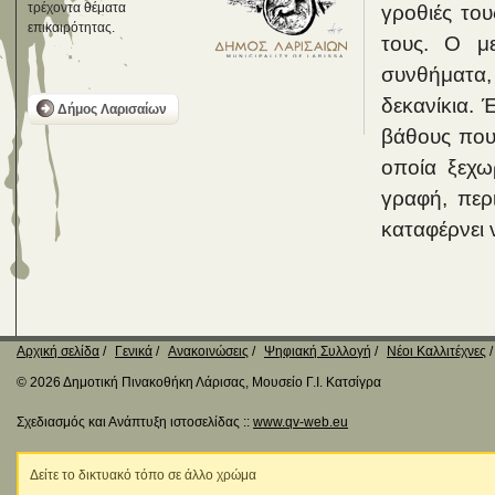
τρέχοντα θέματα
γροθιές του
επικαιρότητας.
τους. Ο μ
συνθήματα,
δεκανίκια.
Δήμος Λαρισαίων
βάθους που
οποία ξεχω
γραφή, περι
καταφέρνει 
Αρχική σελίδα
Γενικά
Ανακοινώσεις
Ψηφιακή Συλλογή
Νέοι Καλλιτέχνες
© 2026 Δημοτική Πινακοθήκη Λάρισας, Μουσείο Γ.Ι. Κατσίγρα
Σχεδιασμός και Ανάπτυξη ιστοσελίδας ::
www.qv-web.eu
Δείτε το δικτυακό τόπο σε άλλο χρώμα