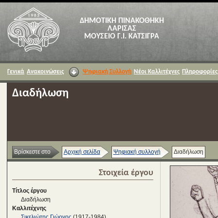
ΔΗΜΟΤΙΚΗ ΠΙΝΑΚΟΘΗΚΗ
ΛΑΡΙΣΑΣ
ΜΟΥΣΕΙΟ Γ.Ι. ΚΑΤΣΙΓΡΑ
Γενικά
Ανακοινώσεις
Ψηφιακή Συλλογή
Νέοι Καλλιτέχνες
Πληροφορίες
Διαδήλωση
Βρίσκεστε στο
Αρχική σελίδα
Ψηφιακή συλλογή
Διαδήλωση
Στοιχεία έργου
Τίτλος έργου
Διαδήλωση
Καλλιτέχνης
Σικελιώτης Γιώργος
(1917-1984)