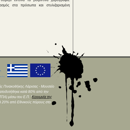
υμίζει έντονα τα βυζαντινά χειρόγραφα.
ασμός στα πρόσωπα και στυλιζαρισμένη
ής Πινακοθήκης Λάρισας - Μουσείο
ματοδοτήθηκε κατά 80% από την
ΠΑ) μέσω του Ε.Π. "
Κοινωνία της
τά 20% από Εθνικούς πόρους στο