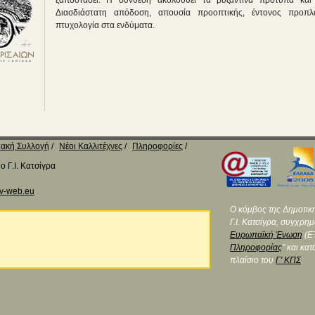
ξαποστάσει. Η σύνθεση ακολουθεί τα βυζαντινά πρότυπα και θ
Διασδιάστατη απόδοση, απουσία προοπτικής, έντονος προπλ
πτυχολογία στα ενδύματα.
ακή Συλλογή
Νέοι Καλλιτέχνες
Πληροφορίες
 Γ.Ι. Κατσίγρα
v-web.eu
Ο κόμβος της Δημοτικ
Γ.Ι. Κατσίγρα, συγχρη
Ευρωπαϊκή Ένωση
(ΕΤ
Πληροφορίας
" και κα
πλαίσιο του
Γ' ΚΠΣ
.