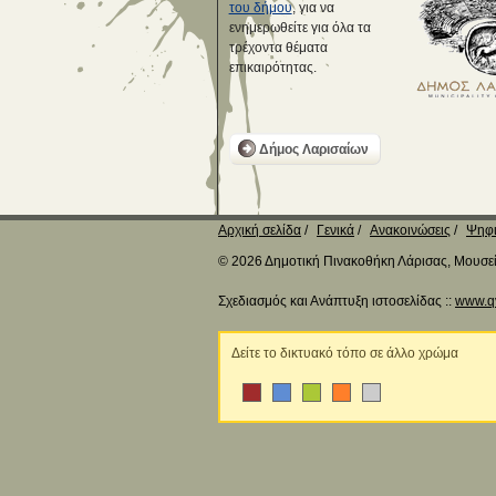
του δήμου
, για να
ενημερωθείτε για όλα τα
τρέχοντα θέματα
επικαιρότητας.
Δήμος Λαρισαίων
Αρχική σελίδα
Γενικά
Ανακοινώσεις
Ψηφι
© 2026 Δημοτική Πινακοθήκη Λάρισας, Μουσείο
Σχεδιασμός και Ανάπτυξη ιστοσελίδας ::
www.q
Δείτε το δικτυακό τόπο σε άλλο χρώμα