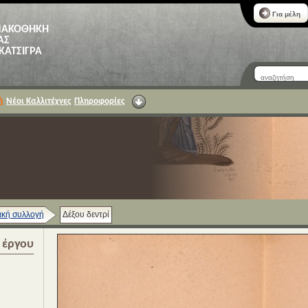
Για μέλη
ΝΑΚΟΘΗΚΗ
ΑΣ
 ΚΑΤΣΙΓΡΑ
ή
Νέοι Καλλιτέχνες
Πληροφορίες
κή συλλογή
Δέξου δεντρί
α έργου