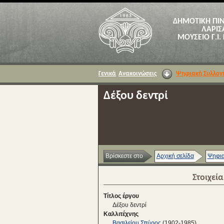
ΔΗΜΟΤΙΚΗ ΠΙ
ΛΑΡΙΣ
ΜΟΥΣΕΙΟ Γ.Ι.
Γενικά
Ανακοινώσεις
Ψηφιακή Συλλογ
Δέξου δεντρί
Βρίσκεστε στο
Αρχική σελίδα
Ψηφια
Στοιχεί
Τίτλος έργου
Δέξου δεντρί
Καλλιτέχνης
Βασιλείου Σπύρος
(1902-1985)