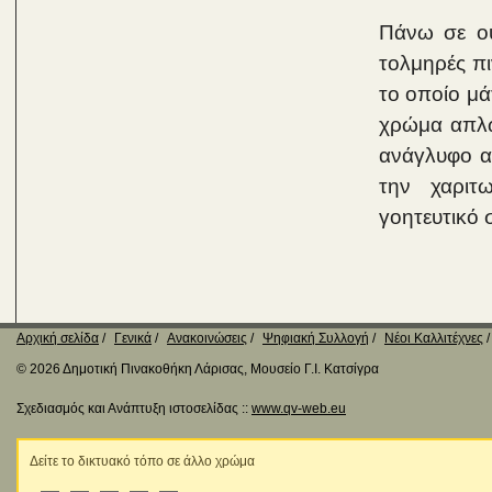
Πάνω σε ου
τολμηρές πι
το οποίο μά
χρώμα απλώ
ανάγλυφο α
την χαριτ
γοητευτικό 
Αρχική σελίδα
Γενικά
Ανακοινώσεις
Ψηφιακή Συλλογή
Νέοι Καλλιτέχνες
© 2026 Δημοτική Πινακοθήκη Λάρισας, Μουσείο Γ.Ι. Κατσίγρα
Σχεδιασμός και Ανάπτυξη ιστοσελίδας ::
www.qv-web.eu
Δείτε το δικτυακό τόπο σε άλλο χρώμα