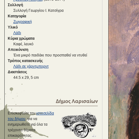
Συλλογή
Συλλογή Γεωργίου Ι. Κατσίγρα
Κατηγορία
Ζωγραφική
Υλικό
Λάδι
Κύρια χρώματα
Καφέ, λευκό
Απεικόνιση
Ένα μικρό παιδάκι που προσπαθεί να ντυθεί
Τρόπος κατασκευής
Λάδι σε χάρντμπορντ
Διαστάσεις
44.5 x 29, 5 cm
Δήμος Λαρισαίων
Επισκεφτείτε την
ιστοσελίδα
του δήμου
, για να
ενημερωθείτε για όλα τα
τρέχοντα θέματα
επικαιρότητας.