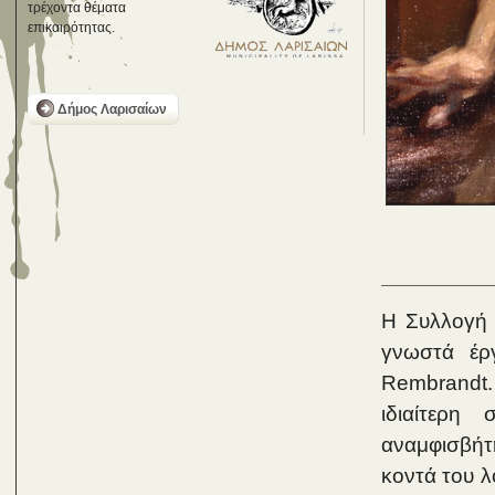
τρέχοντα θέματα
επικαιρότητας.
Δήμος Λαρισαίων
Η Συλλογή 
γνωστά έρ
Rembrandt.
ιδιαίτερη
αναμφισβήτ
κοντά του 