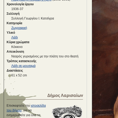
Χρονολογία έργου
1936-37
Συλλογή
Συλλογή Γεωργίου Ι. Κατσίγρα
Κατηγορία
Ζωγραφική
Υλικό
Λάδι
Κύρια χρώματα
Κόκκινο
Απεικόνιση
Νεαρός γυρισμένος με την πλάτη του στο θεατή
Τρόπος κατασκευής
Λάδι σε μουσαμά
Διαστάσεις
61 x 52 cm
Δήμος Λαρισαίων
Επισκεφτείτε την
ιστοσελίδα
του δήμου
, για να
ενημερωθείτε για όλα τα