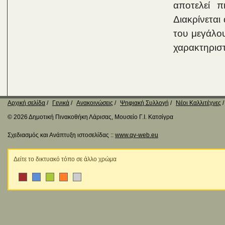
αποτελεί 
Διακρίνεται
του μεγάλο
χαρακτηριστ
Αρχική σελίδα
Γενικά
Ανακοινώσεις
Ψηφιακή Συλλογή
Νέοι Καλλιτέχνες
© 2026 Δημοτική Πινακοθήκη Λάρισας, Μουσείο Γ.Ι. Κατσίγρα
Σχεδιασμός και Ανάπτυξη ιστοσελίδας ::
www.qv-web.eu
Δείτε το δικτυακό τόπο σε άλλο χρώμα