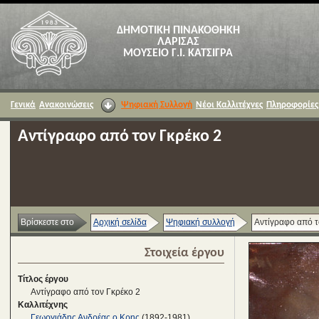
ΔΗΜΟΤΙΚΗ ΠΙΝΑΚΟΘΗΚΗ
ΛΑΡΙΣΑΣ
ΜΟΥΣΕΙΟ Γ.Ι. ΚΑΤΣΙΓΡΑ
Γενικά
Ανακοινώσεις
Ψηφιακή Συλλογή
Νέοι Καλλιτέχνες
Πληροφορίες
Αντίγραφο από τον Γκρέκο 2
Βρίσκεστε στο
Αρχική σελίδα
Ψηφιακή συλλογή
Αντίγραφο από τ
Στοιχεία έργου
Τίτλος έργου
Αντίγραφο από τον Γκρέκο 2
Καλλιτέχνης
Γεωργιάδης Ανδρέας ο Κρης
(1892-1981)