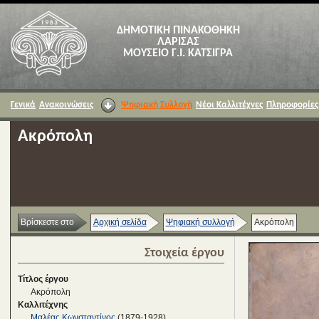
ΔΗΜΟΤΙΚΗ ΠΙΝΑΚΟΘΗΚΗ
ΛΑΡΙΣΑΣ
ΜΟΥΣΕΙΟ Γ.Ι. ΚΑΤΣΙΓΡΑ
Γενικά
Ανακοινώσεις
Ψηφιακή Συλλογή
Νέοι Καλλιτέχνες
Πληροφορίες
Ακρόπολη
Βρίσκεστε στο
Αρχική σελίδα
Ψηφιακή συλλογή
Ακρόπολη
Στοιχεία έργου
Τίτλος έργου
Ακρόπολη
Καλλιτέχνης
Μαλέας Κωνσταντίνος
(1879-1928)