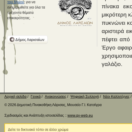
του δήμου
, για να
πίνακα εικ
ενημερωθείτε για όλα τα
τρέχοντα θέματα
μικρότερη κ
επικαιρότητας.
πυκνώνει κα
αριστερά ει
πέφτει από
Δήμος Λαρισαίων
Έργο αφαιρ
χρησιμοποιε
γαλάζιο.
Αρχική σελίδα
Γενικά
Ανακοινώσεις
Ψηφιακή Συλλογή
Νέοι Καλλιτέχνες
© 2026 Δημοτική Πινακοθήκη Λάρισας, Μουσείο Γ.Ι. Κατσίγρα
Σχεδιασμός και Ανάπτυξη ιστοσελίδας ::
www.qv-web.eu
Δείτε το δικτυακό τόπο σε άλλο χρώμα