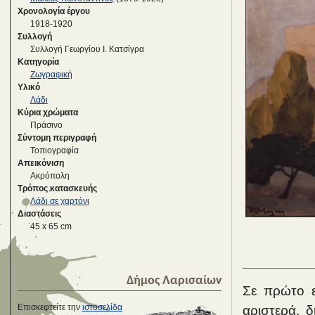
Χρονολογία έργου
1918-1920
Συλλογή
Συλλογή Γεωργίου Ι. Κατσίγρα
Κατηγορία
Ζωγραφική
Υλικό
Λάδι
Κύρια χρώματα
Πράσινο
Σύντομη περιγραφή
Τοπιογραφία
Απεικόνιση
Ακρόπολη
Τρόπος κατασκευής
Λάδι σε χαρτόνι
Διαστάσεις
45 x 65 cm
Δήμος Λαρισαίων
Σε πρώτο ε
Επισκεφτείτε την
ιστοσελίδα
αριστερά, δ