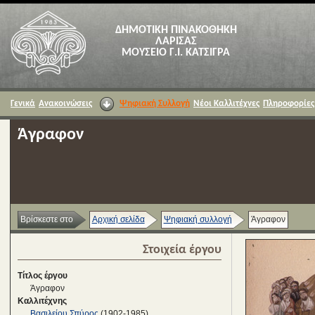
ΔΗΜΟΤΙΚΗ ΠΙΝΑΚΟΘΗΚΗ
ΛΑΡΙΣΑΣ
ΜΟΥΣΕΙΟ Γ.Ι. ΚΑΤΣΙΓΡΑ
Γενικά
Ανακοινώσεις
Ψηφιακή Συλλογή
Νέοι Καλλιτέχνες
Πληροφορίες
Άγραφον
Βρίσκεστε στο
Αρχική σελίδα
Ψηφιακή συλλογή
Άγραφον
Στοιχεία έργου
Τίτλος έργου
Άγραφον
Καλλιτέχνης
Βασιλείου Σπύρος
(1902-1985)