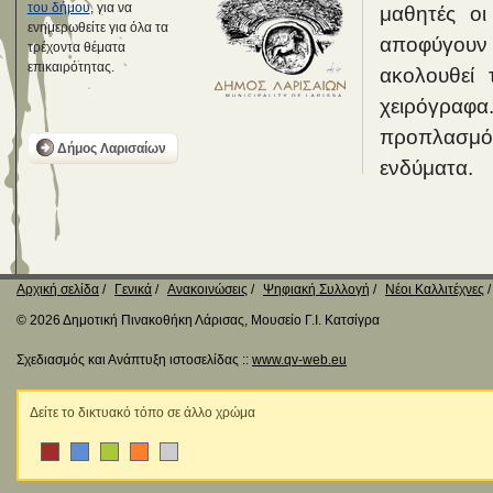
του δήμου
, για να
μαθητές ο
ενημερωθείτε για όλα τα
αποφύγουν 
τρέχοντα θέματα
επικαιρότητας.
ακολουθεί 
χειρόγραφα
προπλασμό
Δήμος Λαρισαίων
ενδύματα.
Αρχική σελίδα
Γενικά
Ανακοινώσεις
Ψηφιακή Συλλογή
Νέοι Καλλιτέχνες
© 2026 Δημοτική Πινακοθήκη Λάρισας, Μουσείο Γ.Ι. Κατσίγρα
Σχεδιασμός και Ανάπτυξη ιστοσελίδας ::
www.qv-web.eu
Δείτε το δικτυακό τόπο σε άλλο χρώμα