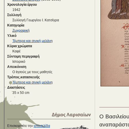
Χρονολογία έργου
1942
Συλλογή
Συλλογή Γεωργίου Ι. Κατσίγρα
Κατηγορία
Ζωγραφική
Υλικό
Τέμπερα και σινική μελάνη
Κύρια χρώματα
Καφέ
Σύντομη περιγραφή
Iστορικό
Απεικόνιση
Ο Ιησούς με τους μαθητές
Τρόπος κατασκευής
Τέμπερα και σινική μελάνη
Διαστάσεις
35 x 50 cm
Δήμος Λαρισαίων
Ο Βασιλείου
αναπαράστα
Επισκεφτείτε την
ιστοσελίδα