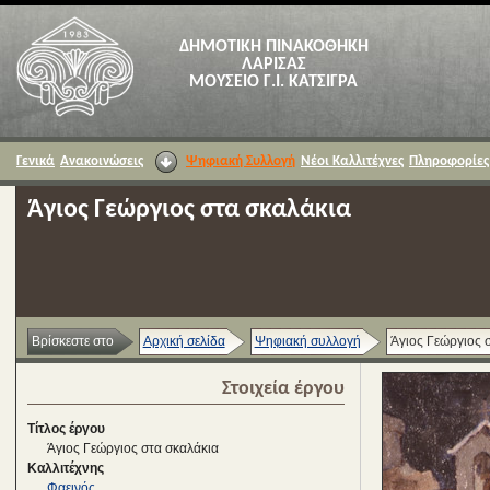
ΔΗΜΟΤΙΚΗ ΠΙΝΑΚΟΘΗΚΗ
ΛΑΡΙΣΑΣ
ΜΟΥΣΕΙΟ Γ.Ι. ΚΑΤΣΙΓΡΑ
Γενικά
Ανακοινώσεις
Ψηφιακή Συλλογή
Νέοι Καλλιτέχνες
Πληροφορίες
Άγιος Γεώργιος στα σκαλάκια
Βρίσκεστε στο
Αρχική σελίδα
Ψηφιακή συλλογή
Άγιος Γεώργιος 
Στοιχεία έργου
Τίτλος έργου
Άγιος Γεώργιος στα σκαλάκια
Καλλιτέχνης
Φαεινός