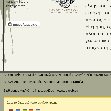
τρέχοντα θέματα
ελληνικού 
επικαιρότητας.
εκδοχή του
πρώτος σε μ
Δήμος Λαρισαίων
Η έρημη, σ
πλούσιο σ
γεωμετρικά 
στοιχεία τη
Αρχική σελίδα
Γενικά
Ανακοινώσεις
Ψηφιακή Συλλογή
Νέοι Καλλιτέχνες
© 2026 Δημοτική Πινακοθήκη Λάρισας, Μουσείο Γ.Ι. Κατσίγρα
Σχεδιασμός και Ανάπτυξη ιστοσελίδας ::
www.qv-web.eu
Δείτε το δικτυακό τόπο σε άλλο χρώμα