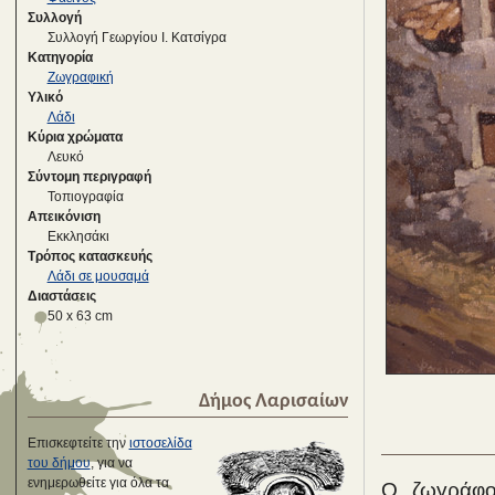
Συλλογή
Συλλογή Γεωργίου Ι. Κατσίγρα
Κατηγορία
Ζωγραφική
Υλικό
Λάδι
Κύρια χρώματα
Λευκό
Σύντομη περιγραφή
Τοπιογραφία
Απεικόνιση
Εκκλησάκι
Τρόπος κατασκευής
Λάδι σε μουσαμά
Διαστάσεις
50 x 63 cm
Δήμος Λαρισαίων
Επισκεφτείτε την
ιστοσελίδα
του δήμου
, για να
ενημερωθείτε για όλα τα
Ο ζωγράφο