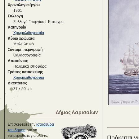
Χρονολογία έργου
1961
Συλλογή
Συλλογή Γεωργίου Ι. Κατσίγρα
Κατηγορία
Χρωμολιθογραφία
Κύρια χρώματα
Μπλε, λευκό
Σύντομη περιγραφή
Θαλασσογραφία
Απεικόνιση
Πολεμικά ιστιοφόρα
Τρόπος κατασκευής
Χρωμολιθογραφία
Διαστάσεις
37 x 50 cm
Δήμος Λαρισαίων
Επισκεφτείτε την
ιστοσελίδα
του δήμου
, για να
ενημερωθείτε για όλα τα
Πρόκειται γ