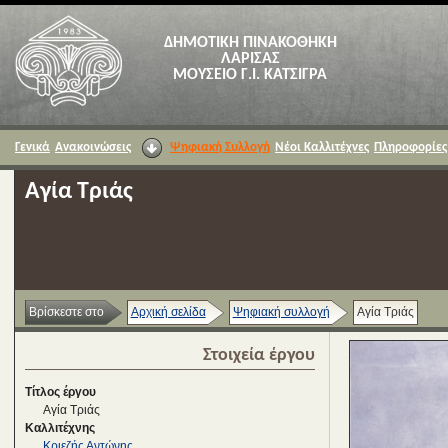
ΔΗΜΟΤΙΚΗ ΠΙΝΑΚΟΘΗΚΗ
ΛΑΡΙΣΑΣ
ΜΟΥΣΕΙΟ Γ.Ι. ΚΑΤΣΙΓΡΑ
Γενικά
Ανακοινώσεις
Ψηφιακή Συλλογή
Νέοι Καλλιτέχνες
Πληροφορίες
Αγία Τριάς
Βρίσκεστε στο
Αρχική σελίδα
Ψηφιακή συλλογή
Αγία Τριάς
Στοιχεία έργου
Τίτλος έργου
Αγία Τριάς
Καλλιτέχνης
Κριεζής Αντώνης