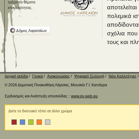
τρέχοντα θέματα
αποτελείτα
επικαιρότητας.
πολεμικά ισ
αποδίδοντα
Δήμος Λαρισαίων
σχόλια που
τους και πλη
Αρχική σελίδα
Γενικά
Ανακοινώσεις
Ψηφιακή Συλλογή
Νέοι Καλλιτέχνες
© 2026 Δημοτική Πινακοθήκη Λάρισας, Μουσείο Γ.Ι. Κατσίγρα
Σχεδιασμός και Ανάπτυξη ιστοσελίδας ::
www.qv-web.eu
Δείτε το δικτυακό τόπο σε άλλο χρώμα