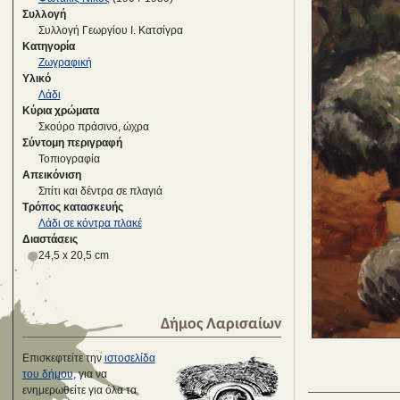
Συλλογή
Συλλογή Γεωργίου Ι. Κατσίγρα
Κατηγορία
Ζωγραφική
Υλικό
Λάδι
Κύρια χρώματα
Σκούρο πράσινο, ώχρα
Σύντομη περιγραφή
Τοπιογραφία
Απεικόνιση
Σπίτι και δέντρα σε πλαγιά
Τρόπος κατασκευής
Λάδι σε κόντρα πλακέ
Διαστάσεις
24,5 x 20,5 cm
Δήμος Λαρισαίων
Επισκεφτείτε την
ιστοσελίδα
του δήμου
, για να
ενημερωθείτε για όλα τα