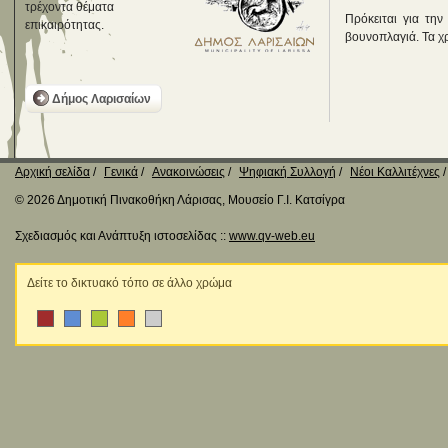
τρέχοντα θέματα
Πρόκειται για την
επικαιρότητας.
βουνοπλαγιά. Τα χ
Δήμος Λαρισαίων
Αρχική σελίδα
Γενικά
Ανακοινώσεις
Ψηφιακή Συλλογή
Νέοι Καλλιτέχνες
© 2026 Δημοτική Πινακοθήκη Λάρισας, Μουσείο Γ.Ι. Κατσίγρα
Σχεδιασμός και Ανάπτυξη ιστοσελίδας ::
www.qv-web.eu
Δείτε το δικτυακό τόπο σε άλλο χρώμα