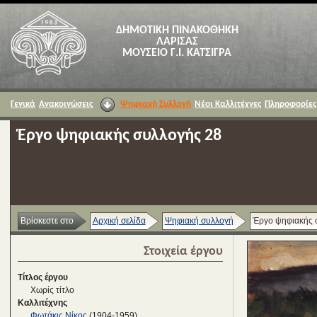
ΔΗΜΟΤΙΚΗ ΠΙΝΑΚΟΘΗΚΗ
ΛΑΡΙΣΑΣ
ΜΟΥΣΕΙΟ Γ.Ι. ΚΑΤΣΙΓΡΑ
Γενικά
Ανακοινώσεις
Ψηφιακή Συλλογή
Νέοι Καλλιτέχνες
Πληροφορίες
Έργο ψηφιακής συλλογής 28
Βρίσκεστε στο
Αρχική σελίδα
Ψηφιακή συλλογή
Έργο ψηφιακής 
Στοιχεία έργου
Τίτλος έργου
Χωρίς τίτλο
Καλλιτέχνης
Φωτάκις Νίκος
(1904-1959)