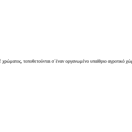
έ χρώματος, τοποθετούνται σ΄έναν οργανωμένο υπαίθριο αγροτικό χώρ