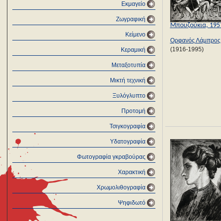
Εκμαγείο
Ζωγραφική
Μπουζούκια, 195
Κείμενο
Ορφανός Λάμπρος
(1916-1995)
Κεραμική
Μεταξοτυπία
Μικτή τεχνική
Ξυλόγλυπτο
Προτομή
Τσιγκογραφία
Υδατογραφία
Φωτογραφία γκραβούρας
Χαρακτική
Χρωμολιθογραφία
Ψηφιδωτό