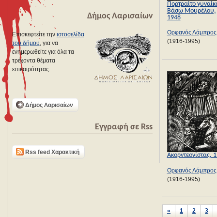
Πορτραίτο γυναίκ
Βάσω Μουρέλου,
Δήμος Λαρισαίων
1948
Ορφανός Λάμπρος
Επισκεφτείτε την
ιστοσελίδα
(1916-1995)
του δήμου
, για να
ενημερωθείτε για όλα τα
τρέχοντα θέματα
επικαιρότητας.
Δήμος Λαρισαίων
Εγγραφή σε Rss
Rss feed Χαρακτική
Ακορντεονίστας, 
Ορφανός Λάμπρος
(1916-1995)
«
1
2
3