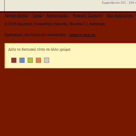
Εμφανίζονται 201 - 209 
Αρχική σελίδα
Γενικά
Ανακοινώσεις
Ψηφιακή Συλλογή
Νέοι Καλλιτέχνες
© 2026 Δημοτική Πινακοθήκη Λάρισας, Μουσείο Γ.Ι. Κατσίγρα
Σχεδιασμός και Ανάπτυξη ιστοσελίδας ::
www.qv-web.eu
Δείτε το δικτυακό τόπο σε άλλο χρώμα