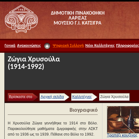
ΔΗΜΟΤΙΚΗ ΠΙΝΑΚΟΘΗΚΗ
ΛΑΡΙΣΑΣ
ΜΟΥΣΕΙΟ Γ.Ι. ΚΑΤΣΙΓΡΑ
Γενικά
Ανακοινώσεις
Ψηφιακή Συλλογή
Νέοι Καλλιτέχνες
Πληροφορίες
Ζώγια Χρυσούλα
(1914-1992)
Βρίσκεστε στο
Αρχική σελίδα
Καλλιτέχνες
Ζώγια Χρυσούλα
Βιογραφικό
Η Χρυσούλα Ζώγια γεννήθηκε το 1914 στο Βόλο.
Παρακολούθησε μαθήματα ζωγραφικής στην ΑΣΚΤ
από το 1936 ως το 1939. Πέθανε στο Βόλο το 1992.
Τραπέζι κουζίνας