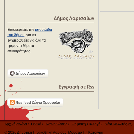
Δήμος Λαρισαίων
Επισκεφτείτε την
ιστοσελίδα
του δήμου
, για να
ενημερωθείτε για όλα τα
τρέχοντα θέματα
επικαιρότητας.
Δήμος Λαρισαίων
Εγγραφή σε Rss
Rss feed Ζώγια Χρυσούλα
Αρχική σελίδα
Γενικά
Ανακοινώσεις
Ψηφιακή Συλλογή
Νέοι Καλλιτέχνες
© 2026 Δημοτική Πινακοθήκη Λάρισας, Μουσείο Γ.Ι. Κατσίγρα