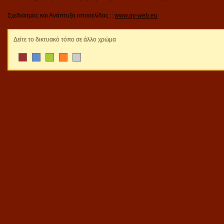
Σχεδιασμός και Ανάπτυξη ιστοσελίδας ::
www.qv-web.eu
Δείτε το δικτυακό τόπο σε άλλο χρώμα