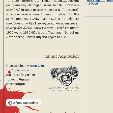
Ναός Αφαίας Αθη
το 1926 βρέθηκε στο Παρίσι παρακολουθώντας
1920-25
μαθήματα στην Ακαδημία Julien. Το 1926 επέστρεψε
στην Ελλάδα πήρε το πτυχίο του και μαζί υποτροφία
για να συνεχίσει τις σπουδές του στη Γαλλία. Το 1927
έφυγε από την Ελλάδα για Ιταλία και Παρίσι και
σπούδασε στην ΑΣΚΤ τοιχογραφία και αρχιτεκτονική
εσωτερικών χώρων. Ταξίδεψε στην Αμερική και από το
1965 ως το 1975 δίδαξε στην Traphagen School της
Νέας Υόρκης. Πέθανε στη Νέα Υόρκη το 1987.
Δήμος Λαρισαίων
Επισκεφτείτε την
ιστοσελίδα
του δήμου
, για να
ενημερωθείτε για όλα τα
τρέχοντα θέματα
επικαιρότητας.
Δήμος Λαρισαίων