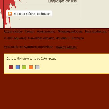
Εγγραφή σε Rss
Rss feed Στέρης Γεράσιμος
Αρχική σελίδα
Γενικά
Ανακοινώσεις
Ψηφιακή Συλλογή
Νέοι Καλλιτέχνες
© 2026 Δημοτική Πινακοθήκη Λάρισας, Μουσείο Γ.Ι. Κατσίγρα
Σχεδιασμός και Ανάπτυξη ιστοσελίδας ::
www.qv-web.eu
Δείτε το δικτυακό τόπο σε άλλο χρώμα