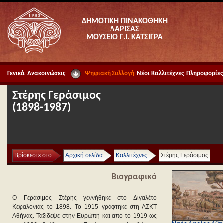
ΔΗΜΟΤΙΚΗ ΠΙΝΑΚΟΘΗΚΗ
ΛΑΡΙΣΑΣ
ΜΟΥΣΕΙΟ Γ.Ι. ΚΑΤΣΙΓΡΑ
Γενικά
Ανακοινώσεις
Ψηφιακή Συλλογή
Νέοι Καλλιτέχνες
Πληροφορίες
Στέρης Γεράσιμος
(1898-1987)
Βρίσκεστε στο
Αρχική σελίδα
Καλλιτέχνες
Στέρης Γεράσιμος
Βιογραφικό
Ο Γεράσιμος Στέρης γεννήθηκε στο Διγαλέτο
Κεφαλονιάς το 1898. Το 1915 γράφτηκε στη ΑΣΚΤ
Αθήνας. Ταξίδεψε στην Ευρώπη και από το 1919 ως