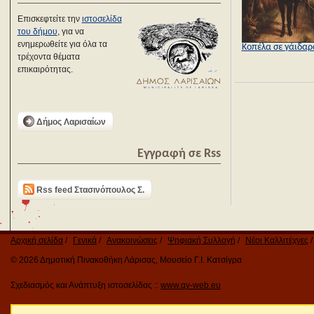
Επισκεφτείτε την
ιστοσελίδα
του δήμου
, για να
ενημερωθείτε για όλα τα
Κοπέλα σε γάιδαρ
τρέχοντα θέματα
επικαιρότητας.
Δήμος Λαρισαίων
Εγγραφή σε Rss
Rss feed Στασινόπουλος Σ.
Αρχική σελίδα
Γενικά
Ανακοινώσεις
Ψηφιακή Συλλογή
Νέοι Καλλιτέχνες
© 2026 Δημοτική Πινακοθήκη Λάρισας, Μουσείο Γ.Ι. Κατσίγρα
Σχεδιασμός και Ανάπτυξη ιστοσελίδας ::
www.qv-web.eu