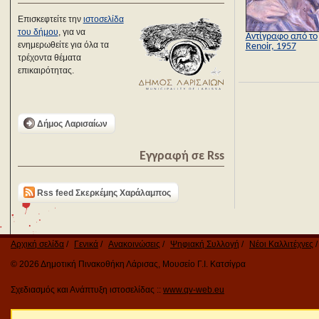
Επισκεφτείτε την
ιστοσελίδα
του δήμου
, για να
Αντίγραφο από το
ενημερωθείτε για όλα τα
Renoir, 1957
τρέχοντα θέματα
επικαιρότητας.
Δήμος Λαρισαίων
Εγγραφή σε Rss
Rss feed Σκερκέμης Χαράλαμπος
Αρχική σελίδα
Γενικά
Ανακοινώσεις
Ψηφιακή Συλλογή
Νέοι Καλλιτέχνες
© 2026 Δημοτική Πινακοθήκη Λάρισας, Μουσείο Γ.Ι. Κατσίγρα
Σχεδιασμός και Ανάπτυξη ιστοσελίδας ::
www.qv-web.eu