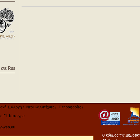
σε Rss
ακή Συλλογή
Νέοι Καλλιτέχνες
Πληροφορίες
 Γ.Ι. Κατσίγρα
v-web.eu
Ο κόμβος της Δημοτικ