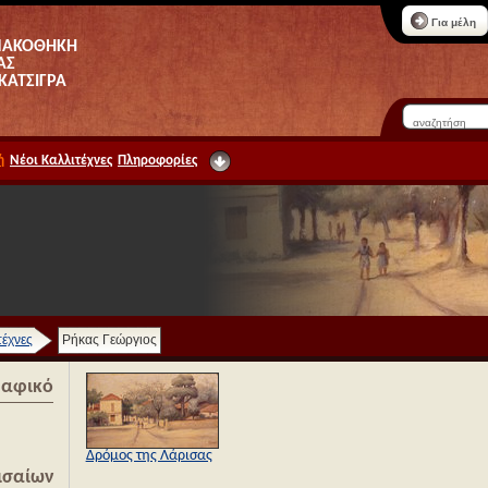
Για μέλη
ΝΑΚΟΘΗΚΗ
ΑΣ
 ΚΑΤΣΙΓΡΑ
ή
Νέοι Καλλιτέχνες
Πληροφορίες
τέχνες
Ρήκας Γεώργιος
ραφικό
Δρόμος της Λάρισας
ισαίων