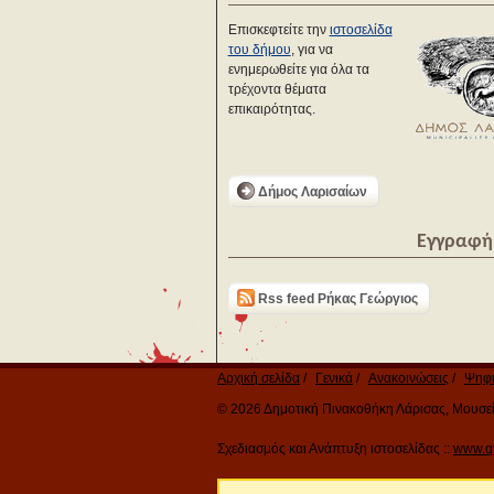
Επισκεφτείτε την
ιστοσελίδα
του δήμου
, για να
ενημερωθείτε για όλα τα
τρέχοντα θέματα
επικαιρότητας.
Δήμος Λαρισαίων
Εγγραφή 
Rss feed Ρήκας Γεώργιος
Αρχική σελίδα
Γενικά
Ανακοινώσεις
Ψηφι
© 2026 Δημοτική Πινακοθήκη Λάρισας, Μουσείο
Σχεδιασμός και Ανάπτυξη ιστοσελίδας ::
www.q