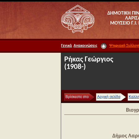
ΔΗΜΟΤΙΚΗ ΠΙ
ΛΑΡΙΣ
ΜΟΥΣΕΙΟ Γ.Ι.
Γενικά
Ανακοινώσεις
Ψηφιακή Συλλογ
Ρήκας Γεώργιος
(1908-)
Βρίσκεστε στο
Αρχική σελίδα
Καλλι
Βιογ
Δήμος Λαρ