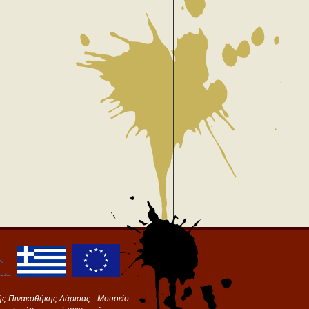
ής Πινακοθήκης Λάρισας - Μουσείο