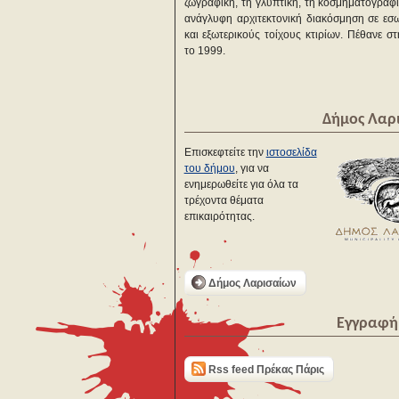
ζωγραφική, τη γλυπτική, τη κοσμηματογραφί
ανάγλυφη αρχιτεκτονική διακόσμηση σε εσ
και εξωτερικούς τοίχους κτιρίων. Πέθανε σ
το 1999.
Δήμος Λαρ
Επισκεφτείτε την
ιστοσελίδα
του δήμου
, για να
ενημερωθείτε για όλα τα
τρέχοντα θέματα
επικαιρότητας.
Δήμος Λαρισαίων
Εγγραφή 
Rss feed Πρέκας Πάρις