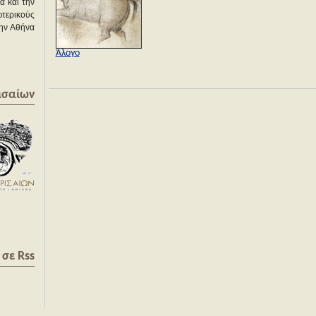
α και την
ωτερικούς
την Αθήνα
Άλογο
ισαίων
σε Rss