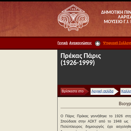
ΔΗΜΟΤΙΚΗ ΠΙ
ΛΑΡΙΣ
ΜΟΥΣΕΙΟ Γ.Ι.
Γενικά
Ανακοινώσεις
Ψηφιακή Συλλογ
Πρέκας Πάρις
(1926-1999)
Βρίσκεστε στο
Αρχική σελίδα
Καλλι
Βιογ
Ο Πάρις Πρέκας γεννήθηκε το 1926 στη
Σπούδασε στην ΑΣΚΤ από το 1948 ως 
Πολύπλευρος δημιουργός έχει ασχοληθ