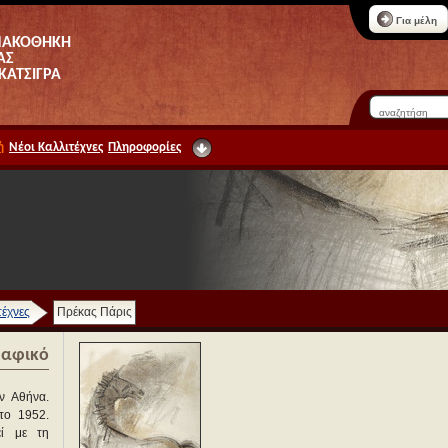
Για μέλη
ΝΑΚΟΘΗΚΗ
ΑΣ
 ΚΑΤΣΙΓΡΑ
ή
Νέοι Καλλιτέχνες
Πληροφορίες
τέχνες
Πρέκας Πάρις
ραφικό
ν Αθήνα.
το 1952.
εί με τη