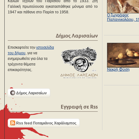
Καλών Τεχνών του Παρισιού από το 1933. Στη
Γαλλική πρωτεύουσα εγκαταστάθηκε μόνιμα από το
1947 και πέθανε στο Παρίσι το 1958.
Ο ζωγράφος
Παπανικολάου, 1
Δήμος Λαρισαίων
Επισκεφτείτε την
ιστοσελίδα
του δήμου
, για να
ενημερωθείτε για όλα τα
τρέχοντα θέματα
Νεκρή Φύση
επικαιρότητας.
Δήμος Λαρισαίων
Εγγραφή σε Rss
Rss feed Ποταμιάνος Χαράλαμπος