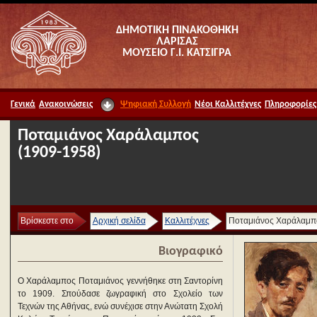
ΔΗΜΟΤΙΚΗ ΠΙΝΑΚΟΘΗΚΗ
ΛΑΡΙΣΑΣ
ΜΟΥΣΕΙΟ Γ.Ι. ΚΑΤΣΙΓΡΑ
Γενικά
Ανακοινώσεις
Ψηφιακή Συλλογή
Νέοι Καλλιτέχνες
Πληροφορίες
Ποταμιάνος Χαράλαμπος
(1909-1958)
Βρίσκεστε στο
Αρχική σελίδα
Καλλιτέχνες
Ποταμιάνος Χαράλαμπ
Βιογραφικό
Ο Χαράλαμπος Ποταμιάνος γεννήθηκε στη Σαντορίνη
το 1909. Σπούδασε ζωγραφική στο Σχολείο των
Τεχνών της Αθήνας, ενώ συνέχισε στην Ανώτατη Σχολή