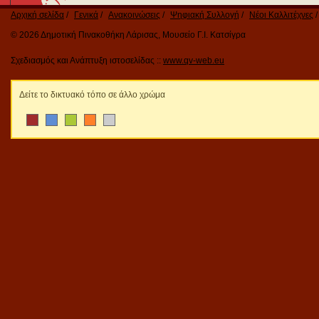
Αρχική σελίδα
Γενικά
Ανακοινώσεις
Ψηφιακή Συλλογή
Νέοι Καλλιτέχνες
© 2026 Δημοτική Πινακοθήκη Λάρισας, Μουσείο Γ.Ι. Κατσίγρα
Σχεδιασμός και Ανάπτυξη ιστοσελίδας ::
www.qv-web.eu
Δείτε το δικτυακό τόπο σε άλλο χρώμα