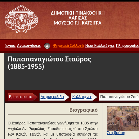
ΔΗΜΟΤΙΚΗ ΠΙΝΑΚΟΘΗΚΗ
ΛΑΡΙΣΑΣ
ΜΟΥΣΕΙΟ Γ.Ι. ΚΑΤΣΙΓΡΑ
Γενικά
Ανακοινώσεις
Ψηφιακή Συλλογή
Νέοι Καλλιτέχνες
Πληροφορίες
Παπαπαναγιώτου Σταύρος
(1885-1955)
Βρίσκεστε στο
Αρχική σελίδα
Καλλιτέχνες
Παπαπαναγιώτου Σταύ
Βιογραφικό
Ο Σταύρος Παπαπαναγιώτου γεννήθηκε το 1885 στην
Αγχίαλο Αν. Ρωμυλίας. Σπούδασε αρχικά στο Σχολείο
Στη βρύση
των Καλών Τεχνών και με υποτροφία συνέχισε τις