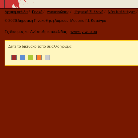
Αρχική σελίδα
Γενικά
Ανακοινώσεις
Ψηφιακή Συλλογή
Νέοι Καλλιτέχνες
© 2026 Δημοτική Πινακοθήκη Λάρισας, Μουσείο Γ.Ι. Κατσίγρα
Σχεδιασμός και Ανάπτυξη ιστοσελίδας ::
www.qv-web.eu
Δείτε το δικτυακό τόπο σε άλλο χρώμα