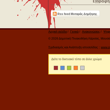
Εγγραφή 
Rss feed Μυταράς Δημήτρης
Αρχική σελίδα
Γενικά
Ανακοινώσεις
Ψηφι
© 2026 Δημοτική Πινακοθήκη Λάρισας, Μουσείο
Σχεδιασμός και Ανάπτυξη ιστοσελίδας ::
www.q
Δείτε το δικτυακό τόπο σε άλλο χρώμα