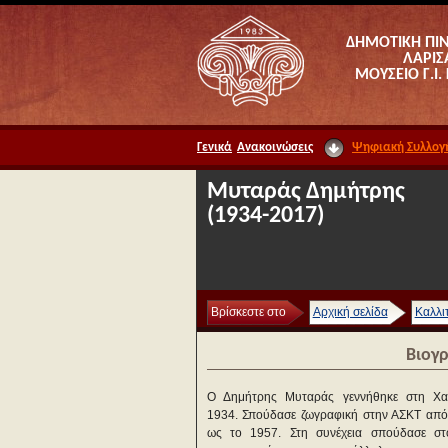
ΔΗΜΟΤΙΚΗ ΠΙ
ΛΑΡΙΣ
ΜΟΥΣΕΙΟ Γ.Ι.
Γενικά
Ανακοινώσεις
Ψηφιακή Συλλογ
Μυταράς Δημήτρης
(1934-2017)
Βρίσκεστε στο
Αρχική σελίδα
Καλλι
Βιογ
Ο Δημήτρης Μυταράς γεννήθηκε στη Χα
1934. Σπούδασε ζωγραφική στην ΑΣΚΤ από
ως το 1957. Στη συνέχεια σπούδασε στ