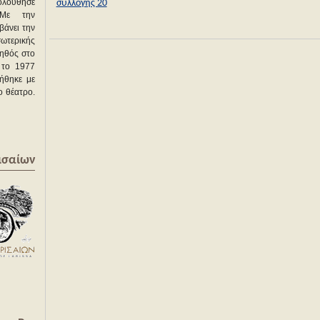
λούθησε
συλλογής 20
 Με την
βάνει την
τερικής
οηθός στο
 το 1977
λήθηκε με
ο θέατρο.
ισαίων