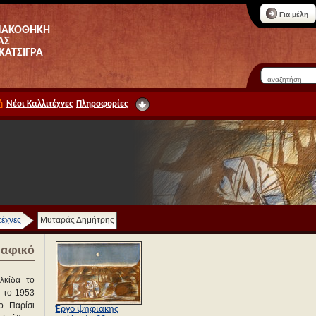
Για μέλη
ΝΑΚΟΘΗΚΗ
ΑΣ
 ΚΑΤΣΙΓΡΑ
ή
Νέοι Καλλιτέχνες
Πληροφορίες
τέχνες
Μυταράς Δημήτρης
ραφικό
λκίδα το
 το 1953
ο Παρίσι
Έργο ψηφιακής