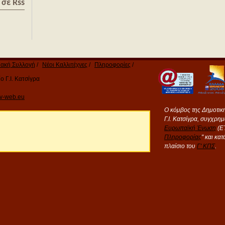
σε Rss
ακή Συλλογή
Νέοι Καλλιτέχνες
Πληροφορίες
 Γ.Ι. Κατσίγρα
v-web.eu
Ο κόμβος της Δημοτικ
Γ.Ι. Κατσίγρα, συγχρη
Ευρωπαϊκή Ένωση
(ΕΤ
Πληροφορίας
" και κα
πλαίσιο του
Γ' ΚΠΣ
.