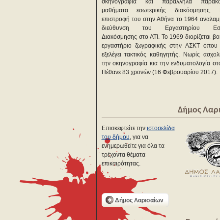
σκηνογραφία και παράλληλα παρακο
μαθήματα εσωτερικής διακόσμησης.
επιστροφή του στην Αθήνα το 1964 αναλαμ
διεύθυνση του Εργαστηρίου Εσω
Διακόσμησης στο ΑΤΙ. Το 1969 διορίζεται β
εργαστήριο ζωγραφικής στην ΑΣΚΤ όπου
εξελέγει τακτικός καθηγητής. Νωρίς ασχο
την σκηνογραφία κια την ενδυματολογία στ
Πέθανε 83 χρονών (16 Φεβρουαρίου 2017).
Δήμος Λαρ
Επισκεφτείτε την
ιστοσελίδα
του δήμου
, για να
ενημερωθείτε για όλα τα
τρέχοντα θέματα
επικαιρότητας.
Δήμος Λαρισαίων