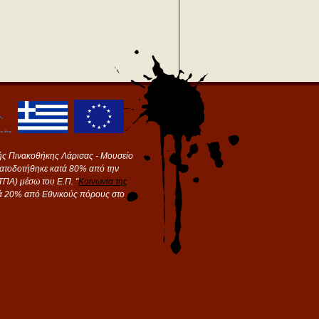
ής Πινακοθήκης Λάρισας - Μουσείο
ματοδοτήθηκε κατά 80% από την
ΠΑ) μέσω του Ε.Π. "
Κοινωνία της
τά 20% από Εθνικούς πόρους στο