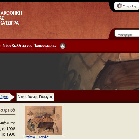
Για μέλη
ΝΑΚΟΘΗΚΗ
ΑΣ
 ΚΑΤΣΙΓΡΑ
ή
Νέοι Καλλιτέχνες
Πληροφορίες
τέχνες
Μπουζιάνης Γιώργος
ραφικό
Αθήνα το
ς το 1908
. Το 1906
Σπίτια. Παρίσι