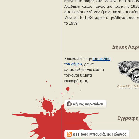
έφυγε υπότροφος στο Μόναχο όπυ σπούδ
Ακαδημία Καλών Τεχνών της πόλης. Το 192
στο Παρίσι αλλά δεν έμεινε πολύ και επέσ
Μόναχο. Το 1934 γύρισε στην Αθήνα όπου κ
το 1959.
Δήμος Λαρ
Επισκεφτείτε την
ιστοσελίδα
του δήμου
, για να
ενημερωθείτε για όλα τα
τρέχοντα θέματα
επικαιρότητας.
Δήμος Λαρισαίων
Εγγραφή 
Rss feed Μπουζιάνης Γιώργος