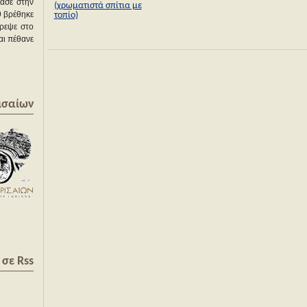
ασε στην
(χρωματιστά σπίτια με
9 βρέθηκε
τοπίο)
τρεψε στο
αι πέθανε
ισαίων
σε Rss