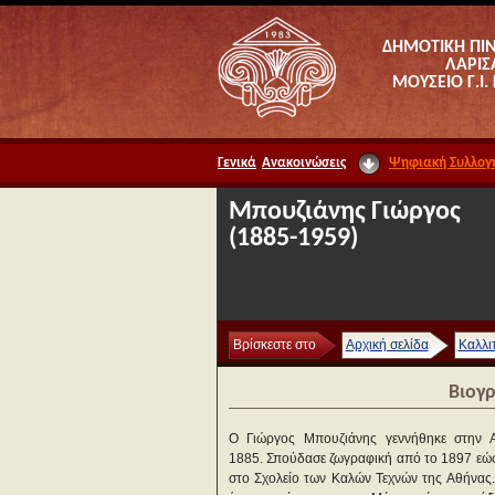
ΔΗΜΟΤΙΚΗ ΠΙ
ΛΑΡΙΣ
ΜΟΥΣΕΙΟ Γ.Ι.
Γενικά
Ανακοινώσεις
Ψηφιακή Συλλογ
Μπουζιάνης Γιώργος
(1885-1959)
Βρίσκεστε στο
Αρχική σελίδα
Καλλι
Βιογ
Ο Γιώργος Μπουζιάνης γεννήθηκε στην 
1885. Σπούδασε ζωγραφική από το 1897 εώ
στο Σχολείο των Καλών Τεχνών της Αθήνας