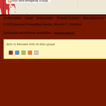
Rss feed Μπαρκόφ Αλέξης
Αρχική σελίδα
Γενικά
Ανακοινώσεις
Ψηφιακή Συλλογή
Νέοι Καλλιτέχνες
© 2026 Δημοτική Πινακοθήκη Λάρισας, Μουσείο Γ.Ι. Κατσίγρα
Σχεδιασμός και Ανάπτυξη ιστοσελίδας ::
www.qv-web.eu
Δείτε το δικτυακό τόπο σε άλλο χρώμα