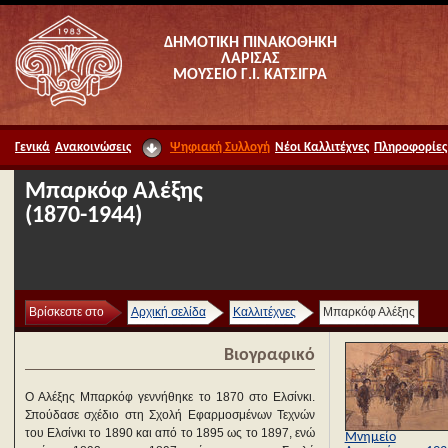
ΔΗΜΟΤΙΚΗ ΠΙΝΑΚΟΘΗΚΗ
ΛΑΡΙΣΑΣ
ΜΟΥΣΕΙΟ Γ.Ι. ΚΑΤΣΙΓΡΑ
Γενικά
Ανακοινώσεις
Ψηφιακή Συλλογή
Νέοι Καλλιτέχνες
Πληροφορίες
Μπαρκόφ Αλέξης
(1870-1944)
Βρίσκεστε στο
Αρχική σελίδα
Καλλιτέχνες
Μπαρκόφ Αλέξης
Βιογραφικό
Ο Αλέξης Μπαρκόφ γεννήθηκε το 1870 στο Ελσίνκι.
Σπούδασε σχέδιο στη Σχολή Εφαρμοσμένων Τεχνών
του Ελσίνκι το 1890 και από το 1895 ως το 1897, ενώ
Μνημείο