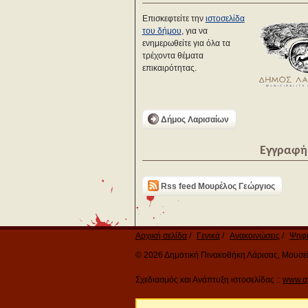
Επισκεφτείτε την
ιστοσελίδα
του δήμου
, για να
ενημερωθείτε για όλα τα
τρέχοντα θέματα
επικαιρότητας.
Δήμος Λαρισαίων
Εγγραφή 
Rss feed Μουρέλος Γεώργιος
Αρχική σελίδα
Γενικά
Ανακοινώσεις
Ψηφι
© 2026 Δημοτική Πινακοθήκη Λάρισας, Μουσείο
Σχεδιασμός και Ανάπτυξη ιστοσελίδας ::
www.q