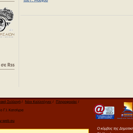
του Γ. Μόσχου
σε Rss
ακή Συλλογή
Νέοι Καλλιτέχνες
Πληροφορίες
 Γ.Ι. Κατσίγρα
v-web.eu
Ο κόμβος της Δημοτικ