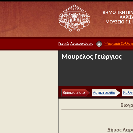
ΔΗΜΟΤΙΚΗ ΠΙ
ΛΑΡΙΣ
ΜΟΥΣΕΙΟ Γ.Ι.
Γενικά
Ανακοινώσεις
Ψηφιακή Συλλογ
Μουρέλος Γεώργιος
Βρίσκεστε στο
Αρχική σελίδα
Καλλι
Βιογ
Δήμος Λαρ