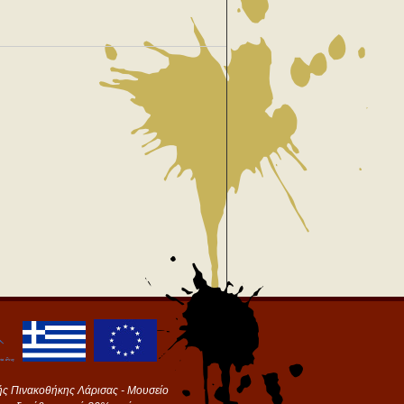
ής Πινακοθήκης Λάρισας - Μουσείο