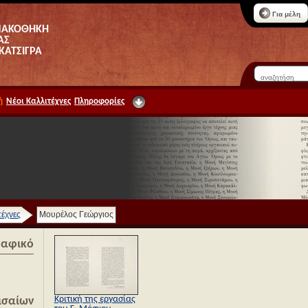
Για μέλη
ΝΑΚΟΘΗΚΗ
ΑΣ
 ΚΑΤΣΙΓΡΑ
ή
Νέοι Καλλιτέχνες
Πληροφορίες
τέχνες
Μουρέλος Γεώργιος
ραφικό
Κριτική της εργασίας
ισαίων