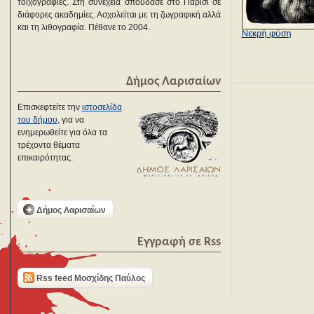
τοιχογραφίες. Στη συνέχεια σπούδασε στο Παρίσι σε
διάφορες ακαδημίες. Ασχολείται με τη ζωγραφική αλλά
και τη λιθογραφία. Πέθανε το 2004.
Νεκρή φύση
Δήμος Λαρισαίων
Επισκεφτείτε την
ιστοσελίδα
του δήμου
, για να
ενημερωθείτε για όλα τα
τρέχοντα θέματα
επικαιρότητας.
Δήμος Λαρισαίων
Εγγραφή σε Rss
Rss feed Μοσχίδης Παύλος