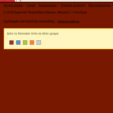
Αρχική σελίδα
Γενικά
Ανακοινώσεις
Ψηφιακή Συλλογή
Νέοι Καλλιτέχνες
© 2026 Δημοτική Πινακοθήκη Λάρισας, Μουσείο Γ.Ι. Κατσίγρα
Σχεδιασμός και Ανάπτυξη ιστοσελίδας ::
www.qv-web.eu
Δείτε το δικτυακό τόπο σε άλλο χρώμα