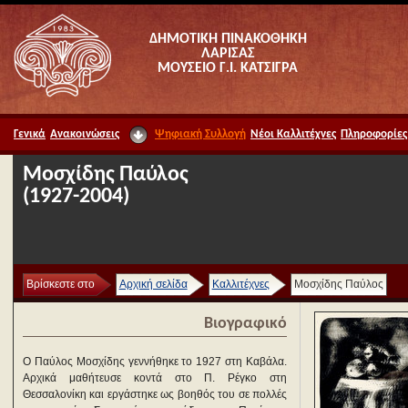
ΔΗΜΟΤΙΚΗ ΠΙΝΑΚΟΘΗΚΗ
ΛΑΡΙΣΑΣ
ΜΟΥΣΕΙΟ Γ.Ι. ΚΑΤΣΙΓΡΑ
Γενικά
Ανακοινώσεις
Ψηφιακή Συλλογή
Νέοι Καλλιτέχνες
Πληροφορίες
Μοσχίδης Παύλος
(1927-2004)
Βρίσκεστε στο
Αρχική σελίδα
Καλλιτέχνες
Μοσχίδης Παύλος
Βιογραφικό
Ο Παύλος Μοσχίδης γεννήθηκε το 1927 στη Καβάλα.
Αρχικά μαθήτευσε κοντά στο Π. Ρέγκο στη
Θεσσαλονίκη και εργάστηκε ως βοηθός του σε πολλές