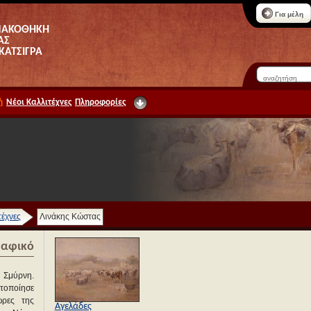
Για μέλη
ΝΑΚΟΘΗΚΗ
ΑΣ
 ΚΑΤΣΙΓΡΑ
ή
Νέοι Καλλιτέχνες
Πληροφορίες
τέχνες
Λινάκης Κώστας
ραφικό
 Σμύρνη.
τοποίησε
ώρες της
Αγελάδες