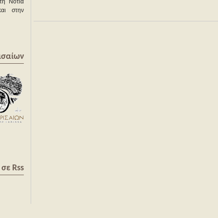
τη Νότια
και στην
ισαίων
σε Rss