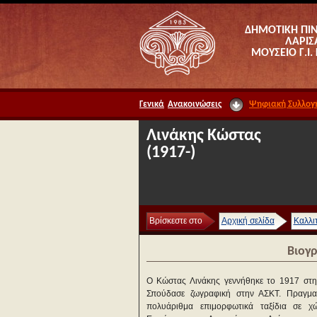
ΔΗΜΟΤΙΚΗ ΠΙ
ΛΑΡΙΣ
ΜΟΥΣΕΙΟ Γ.Ι.
Γενικά
Ανακοινώσεις
Ψηφιακή Συλλογ
Λινάκης Κώστας
(1917-)
Βρίσκεστε στο
Αρχική σελίδα
Καλλι
Βιογ
Ο Κώστας Λινάκης γεννήθηκε το 1917 στη
Σπούδασε ζωγραφική στην ΑΣΚΤ. Πραγμα
πολυάριθμα επιμορφωτικά ταξίδια σε χ