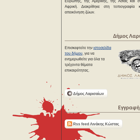
Ευρώπης, της Αμερικής, της Ασίας και σ
Αφρική. Διακρίθηκε στη τοπιογραφία 
απεικόνηση ζώων.
Δήμος Λαρ
Επισκεφτείτε την
ιστοσελίδα
του δήμου
, για να
ενημερωθείτε για όλα τα
τρέχοντα θέματα
επικαιρότητας.
Δήμος Λαρισαίων
Εγγραφή 
Rss feed Λινάκης Κώστας