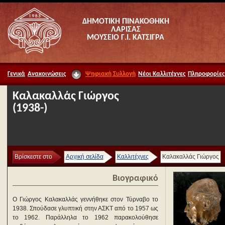
ΔΗΜΟΤΙΚΗ ΠΙΝΑΚΟΘΗΚΗ
ΛΑΡΙΣΑΣ
ΜΟΥΣΕΙΟ Γ.Ι. ΚΑΤΣΙΓΡΑ
Γενικά
Ανακοινώσεις
Ψηφιακή Συλλογή
Νέοι Καλλιτέχνες
Πληροφορίες
Καλακαλλάς Γιώργος
(1938-)
Βρίσκεστε στο
Αρχική σελίδα
Καλλιτέχνες
Καλακαλλάς Γιώργος
Βιογραφικό
Ο Γιώργος Καλακαλλάς γεννήθηκε στον Τύρναβο το
1938. Σπούδασε γλυπτική στην ΑΣΚΤ από το 1957 ως
το 1962. Παράλληλα το 1962 παρακολούθησε