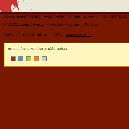
Αρχική σελίδα
Γενικά
Ανακοινώσεις
Ψηφιακή Συλλογή
Νέοι Καλλιτέχνες
© 2026 Δημοτική Πινακοθήκη Λάρισας, Μουσείο Γ.Ι. Κατσίγρα
Σχεδιασμός και Ανάπτυξη ιστοσελίδας ::
www.qv-web.eu
Δείτε το δικτυακό τόπο σε άλλο χρώμα