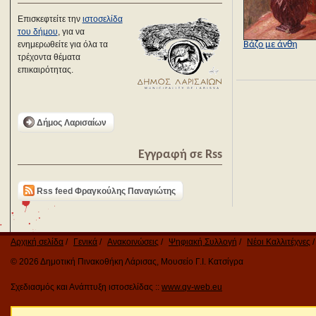
Επισκεφτείτε την
ιστοσελίδα
του δήμου
, για να
Βάζο με άνθη
ενημερωθείτε για όλα τα
τρέχοντα θέματα
επικαιρότητας.
Δήμος Λαρισαίων
Εγγραφή σε Rss
Rss feed Φραγκούλης Παναγιώτης
Αρχική σελίδα
Γενικά
Ανακοινώσεις
Ψηφιακή Συλλογή
Νέοι Καλλιτέχνες
© 2026 Δημοτική Πινακοθήκη Λάρισας, Μουσείο Γ.Ι. Κατσίγρα
Σχεδιασμός και Ανάπτυξη ιστοσελίδας ::
www.qv-web.eu