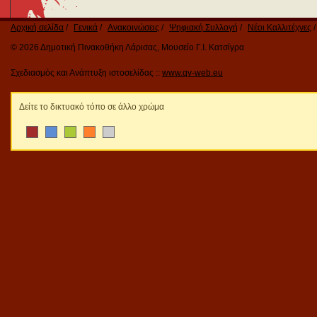
Αρχική σελίδα
Γενικά
Ανακοινώσεις
Ψηφιακή Συλλογή
Νέοι Καλλιτέχνες
© 2026 Δημοτική Πινακοθήκη Λάρισας, Μουσείο Γ.Ι. Κατσίγρα
Σχεδιασμός και Ανάπτυξη ιστοσελίδας ::
www.qv-web.eu
Δείτε το δικτυακό τόπο σε άλλο χρώμα