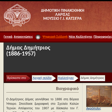
ΔΗΜΟΤΙΚΗ ΠΙΝΑΚΟΘΗΚΗ
ΛΑΡΙΣΑΣ
ΜΟΥΣΕΙΟ Γ.Ι. ΚΑΤΣΙΓΡΑ
Γενικά
Ανακοινώσεις
Ψηφιακή Συλλογή
Νέοι Καλλιτέχνες
Πληροφορίες
Δήμας Δημήτριος
(1886-1957)
Βρίσκεστε στο
Αρχική σελίδα
Καλλιτέχνες
Δήμας Δημήτριος
Βιογραφικό
Ο Δημήτριος Δήμας γεννήθηκε το 1886 στη Βόρεια
Ήπειρο. Σπούδασε ζωγραφική στο Σχολείο Καλών
Τεχνών. Απόφοιτος του 1907 με δάσκαλο τον Γ.
Ακρόπολις